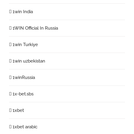
1win India
1WIN Official In Russia
1win Turkiye
1win uzbekistan
1winRussia
1x-bet.sbs
1xbet
1xbet arabic