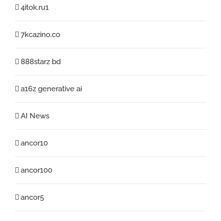
4itok.ru1
7kcazino.co
888starz bd
a16z generative ai
AI News
ancor10
ancor100
ancor5