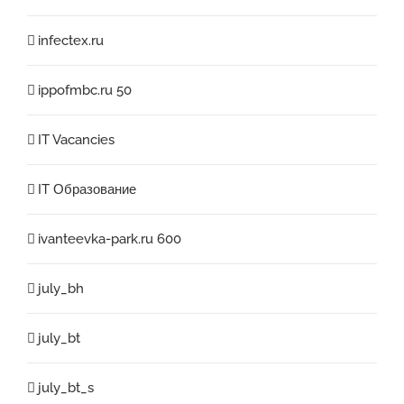
infectex.ru
ippofmbc.ru 50
IT Vacancies
IT Образование
ivanteevka-park.ru 600
july_bh
july_bt
july_bt_s