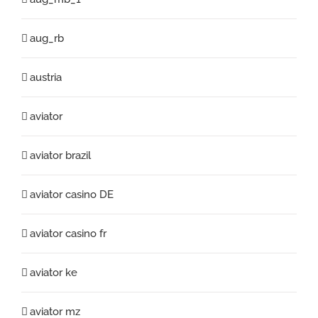
aug_rb
austria
aviator
aviator brazil
aviator casino DE
aviator casino fr
aviator ke
aviator mz