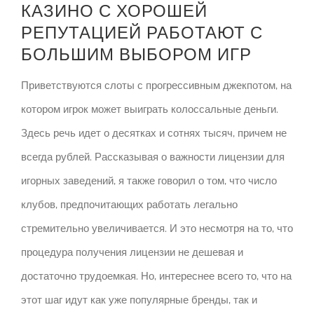
КАЗИНО С ХОРОШЕЙ
РЕПУТАЦИЕЙ РАБОТАЮТ С
БОЛЬШИМ ВЫБОРОМ ИГР
Приветствуются слоты с прогрессивным джекпотом, на
котором игрок может выиграть колоссальные деньги.
Здесь речь идет о десятках и сотнях тысяч, причем не
всегда рублей. Рассказывая о важности лицензии для
игорных заведений, я также говорил о том, что число
клубов, предпочитающих работать легально
стремительно увеличивается. И это несмотря на то, что
процедура получения лицензии не дешевая и
достаточно трудоемкая. Но, интереснее всего то, что на
этот шаг идут как уже популярные бренды, так и