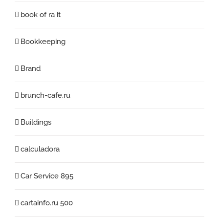
book of ra it
Bookkeeping
Brand
brunch-cafe.ru
Buildings
calculadora
Car Service 895
cartainfo.ru 500