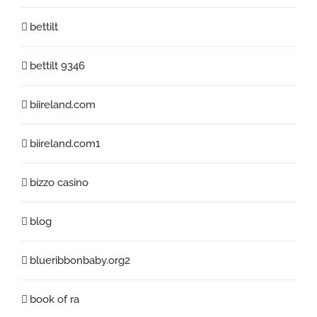
bettilt
bettilt 9346
biireland.com
biireland.com1
bizzo casino
blog
blueribbonbaby.org2
book of ra