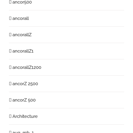
ancor500
ancorall
ancorallZ
ancorallZ1
ancorallZ1200
ancorZ 2500
ancorZ 500
Architecture
aug_mb_1