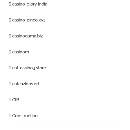
casino-glory india
casino-pinco.xyz
casinogama.biz
casinom
cat-casino3.store
catcazinos.art
CIB
Construction