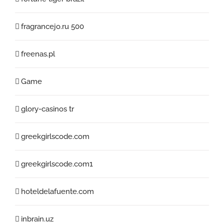
fragrancejo.ru 500
freenas.pl
Game
glory-casinos tr
greekgirlscode.com
greekgirlscode.com1
hoteldelafuente.com
inbrain.uz