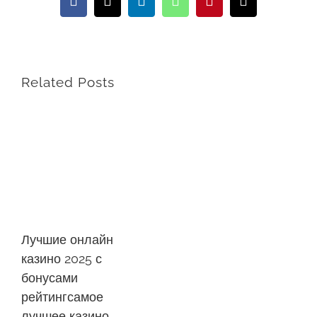
Facebook
X
LinkedIn
WhatsApp
Pinterest
Email
Related Posts
Лучшие онлайн
казино 2025 с
бонусами
рейтингсамое
лучшее казино