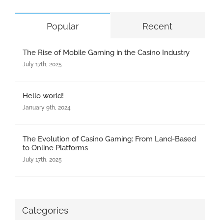
Popular
Recent
The Rise of Mobile Gaming in the Casino Industry
July 17th, 2025
Hello world!
January 9th, 2024
The Evolution of Casino Gaming: From Land-Based
to Online Platforms
July 17th, 2025
Categories