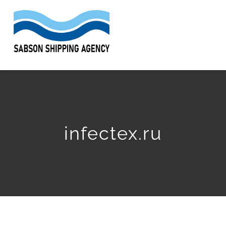
Skip
to
Togg
content
Navi
HOME
ABOUT
infectex.ru
SERVICES
WORK
ARTICLES
GET QUOTE