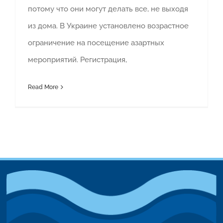
потому что они могут делать все, не выходя
из дома. В Украине установлено возрастное
ограничение на посещение азартных
мероприятий. Регистрация,
Read More