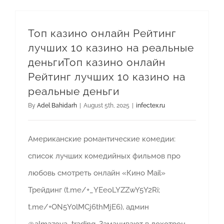
Топ казино онлайн Рейтинг
лучших 10 казино на реальные
деньгиТоп казино онлайн
Рейтинг лучших 10 казино на
реальные деньги
By
Adel Bahidarh
|
August 5th, 2025
|
infectex.ru
Американские романтические комедии:
список лучших комедийных фильмов про
любовь смотреть онлайн «Кино Mail»
Трейдинг (t.me/+_YEeoLYZZwY5Y2Ri;
t.me/+ON5Y0lMCj6thMjE6), админ