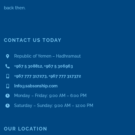
back then.
CONTACT US TODAY
Republic of Yemen – Hadhramaut
+967 5 308812, +967 5 306963
+967 777 317273, +967 777 317372
Info@sabsonship.com
Monday – Friday: 9:00 AM – 6:00 PM
Saturday – Sunday: 9:00 AM – 12:00 PM
OUR LOCATION