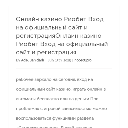
Онлайн казино Риобет Вход
на официальный сайт и
регистрацияОнлайн казино
Риобет Вход на официальный
сайт и регистрация
By
Adel Bahidarh
|
July 15th, 2025
|
riobet5.pro
рабочее зеркало на сегодня, вход на
официальный сайт казино, играть онлайн в
автоматы бесплатно или на деньги При
проблемах с игровой зависимостью можно
воспользоваться функциями раздела