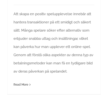
Att skapa en positiv spelupplevelse innebär att
hantera transaktioner på ett smidigt och säkert
sätt. Många spelare söker efter alternativ som
erbjuder snabba uttag och insättningar, vilket
kan påverka hur man upplever ett online-spel.
Genom att förstå olika aspekter av denna typ av
betalningsmetoder kan man få en tydligare bild
av deras påverkan på spelandet.
Read More