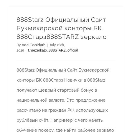
888Starz Официальный Сайт
Букмекерской конторы БК
888Старз888STARZ зеркало
By
Adel Bahidarh
|
July 28th,
2025
|
t.mezerkalo_888STARZ_official
888Starz Официальный Сайт Букмекерской
конторы БК 888Старз Новички в 888Starz
получают щедрый стартовый бонус в
национальной валюте. Это предложение
рассчитано на граждан РФ, использующих
рублёвый счёт. Например, с чего начать
обучение покеру, где найти рабочее зеркало