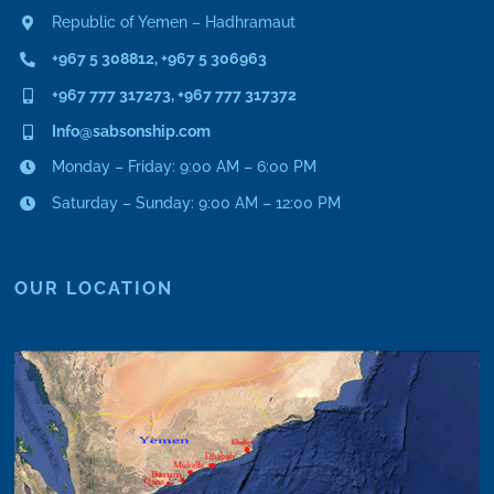
Republic of Yemen – Hadhramaut
+967 5 308812, +967 5 306963
+967 777 317273, +967 777 317372
Info@sabsonship.com
Monday – Friday: 9:00 AM – 6:00 PM
Saturday – Sunday: 9:00 AM – 12:00 PM
OUR LOCATION