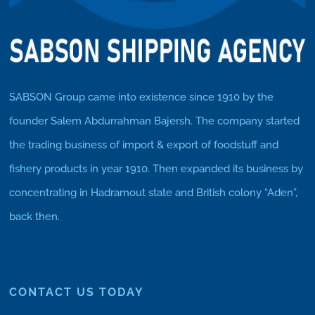
SABSON Group came into existence since 1910 by the
founder Salem Abdurrahman Bajersh. The company started
the trading business of import & export of foodstuff and
fishery products in year 1910. Then expanded its business by
concentrating in Hadramout state and British colony “Aden”,
back then.
CONTACT US TODAY