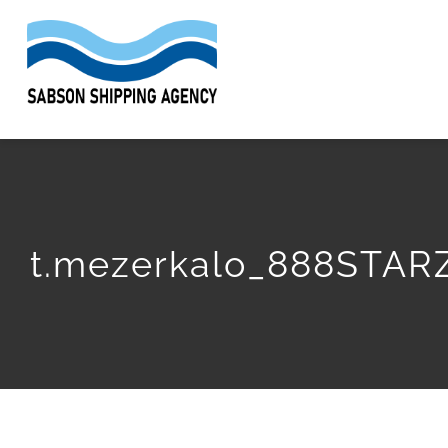
Skip
to
Togg
content
Navi
HOME
ABOUT
t.mezerkalo_888STARZ_
SERVICES
WORK
ARTICLES
GET QUOTE