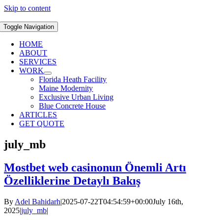
Skip to content
Toggle Navigation
HOME
ABOUT
SERVICES
WORK
Florida Heath Facility
Maine Modernity
Exclusive Urban Living
Blue Concrete House
ARTICLES
GET QUOTE
july_mb
Mostbet web casinonun Önemli Artı
Özelliklerine Detaylı Bakış
By
Adel Bahidarh
|
2025-07-22T04:54:59+00:00
July 16th,
2025
|
july_mb
|