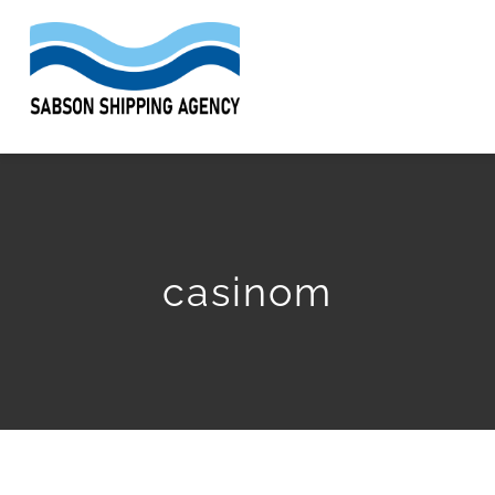
Skip
to
Togg
content
Navi
HOME
ABOUT
casinom
SERVICES
WORK
ARTICLES
GET QUOTE