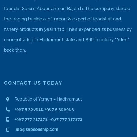
founder Salem Abdurrahman Bajersh. The company started
the trading business of import & export of foodstuff and
fishery products in year 1910. Then expanded its business by
concentrating in Hadramout state and British colony “Aden”,
back then.
CONTACT US TODAY
Republic of Yemen – Hadhramaut
+967 5 308812, +967 5 306963
+967 777 317273, +967 777 317372
Info@sabsonship.com