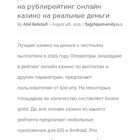
на рублирейтинг онлайн
казино на реальные деньги
By
Adel Bahidarh
|
August 4th, 2025
|
flagshipuniversity.ru 2
Лучшие казино на деньги с честными
выплатами в 2025 году Операторы, вошедшие
в рейтинг онлайн казино по выплатам и
другим параметрам, предлагают
пользователям от 500 игр. На некоторых
площадках их количество составляет более
5000. Да, все онлайн казино из нашего
рейтинга предлагают мобильные
приложения для iOS и Android. Эти