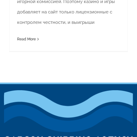
игорной комиссией. Поэтому казино и игры
добавляет на сайт только лицензионные с
контролем честности, и выигрыши
Read More