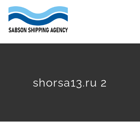
Skip
to
Togg
content
Navi
HOME
ABOUT
shorsa13.ru 2
SERVICES
WORK
ARTICLES
GET QUOTE