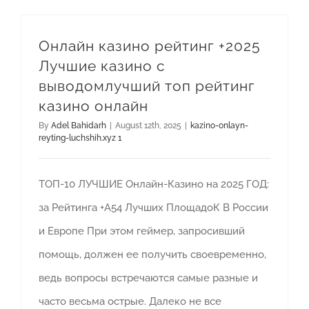
Онлайн казино рейтинг +2025
Лучшие казино с
выводомлучший топ рейтинг
казино онлайн
By
Adel Bahidarh
|
August 12th, 2025
|
kazino-onlayn-
reyting-luchshih.xyz 1
ТОП-10 ЛУЧШИЕ Онлайн-Казинo на 2025 ГОД:
за Рейтинга +А54 Лучших ПлощадоК В России
и Европе При этом геймер, запросивший
помощь, должен ее получить своевременно,
ведь вопросы встречаются самые разные и
часто весьма острые. Далеко не все