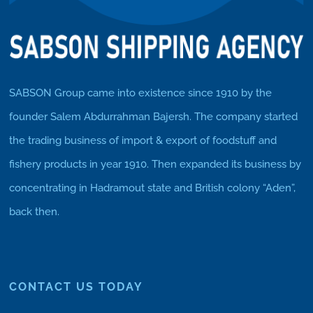
SABSON Group came into existence since 1910 by the
founder Salem Abdurrahman Bajersh. The company started
the trading business of import & export of foodstuff and
fishery products in year 1910. Then expanded its business by
concentrating in Hadramout state and British colony “Aden”,
back then.
CONTACT US TODAY