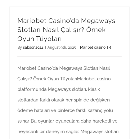
Mariobet Casino’da Megaways
Slotları Nasıl Çalışır? Örnek
Oyun Tüyoları
By
sabson2024
|
August 9th, 2025
|
Maribet casino TR
Mariobet Casino'da Megaways Slotları Nasıl
Çalışır? Örnek Oyun TüyolarıMariobet casino
platformunda Megaways slotları, klasik
slotlardan farklı olarak her spin'de değişken
ödeme hataları ve binlerce farklı kazanç yolu
sunar. Bu oyunlar, oyunculara daha hareketli ve
heyecanlı bir deneyim sağlar. Megaways slotları,