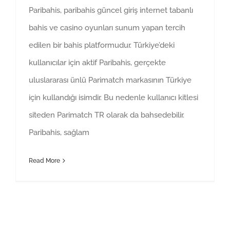
Paribahis, paribahis güncel giriş internet tabanlı
bahis ve casino oyunları sunum yapan tercih
edilen bir bahis platformudur. Türkiye’deki
kullanıcılar için aktif Paribahis, gerçekte
uluslararası ünlü Parimatch markasının Türkiye
için kullandığı isimdir. Bu nedenle kullanıcı kitlesi
siteden Parimatch TR olarak da bahsedebilir.
Paribahis, sağlam
Read More