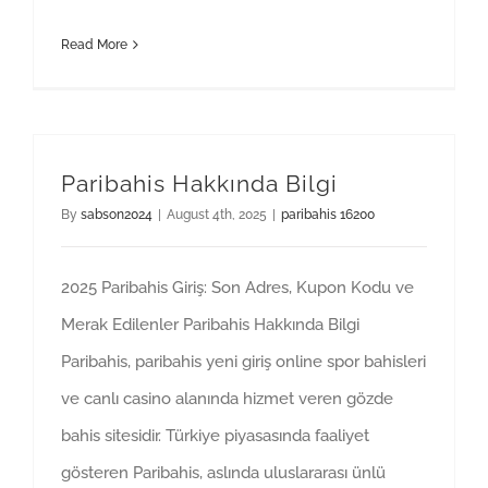
Read More
Paribahis Hakkında Bilgi
By
sabson2024
|
August 4th, 2025
|
paribahis 16200
2025 Paribahis Giriş: Son Adres, Kupon Kodu ve
Merak Edilenler Paribahis Hakkında Bilgi
Paribahis, paribahis yeni giriş online spor bahisleri
ve canlı casino alanında hizmet veren gözde
bahis sitesidir. Türkiye piyasasında faaliyet
gösteren Paribahis, aslında uluslararası ünlü