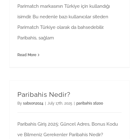
Parimatch markasının Türkiye için kullandığı
isimdir. Bu nedenle bazı kullanıcılar siteden
Parimatch Türkiye olarak da bahsedebilir.
Paribahis, sağlam
Read More
Paribahis Nedir?
By
sabson2024
|
July 17th, 2025
|
paribahis 16200
Paribahis Giriş 2025: Güncel Adres, Bonus Kodu
ve Bilmeniz Gerekenler Paribahis Nedir?