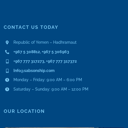
CONTACT US TODAY
Republic of Yemen – Hadhramaut
+967 5 308812, +967 5 306963
+967 777 317273, +967 777 317372
Info@sabsonship.com
Monday – Friday: 9:00 AM – 6:00 PM
Saturday – Sunday: 9:00 AM – 12:00 PM
OUR LOCATION