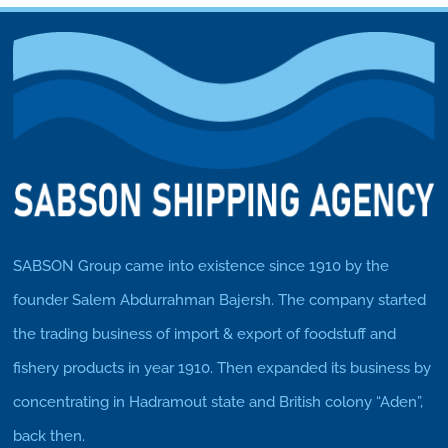
SABSON Group came into existence since 1910 by the
founder Salem Abdurrahman Bajersh. The company started
the trading business of import & export of foodstuff and
fishery products in year 1910. Then expanded its business by
concentrating in Hadramout state and British colony “Aden”,
back then.