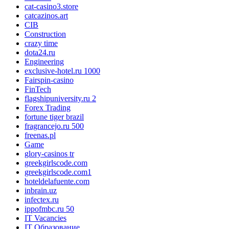
cat-casino3.store
catcazinos.art
CIB
Construction
crazy time
dota24.ru
Engineering
exclusive-hotel.ru 1000
Fairspin-casino
FinTech
flagshipuniversity.ru 2
Forex Trading
fortune tiger brazil
fragrancejo.ru 500
freenas.pl
Game
glory-casinos tr
greekgirlscode.com
greekgirlscode.com1
hoteldelafuente.com
inbrain.uz
infectex.ru
ippofmbc.ru 50
IT Vacancies
IT Образование