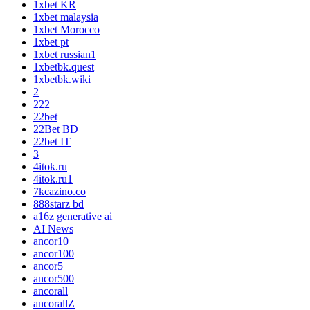
1xbet KR
1xbet malaysia
1xbet Morocco
1xbet pt
1xbet russian1
1xbetbk.quest
1xbetbk.wiki
2
222
22bet
22Bet BD
22bet IT
3
4itok.ru
4itok.ru1
7kcazino.co
888starz bd
a16z generative ai
AI News
ancor10
ancor100
ancor5
ancor500
ancorall
ancorallZ