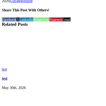
2026
|
Uncategorized
|
Share This Post With Others!
Facebook
X
LinkedIn
WhatsApp
Pinterest
Email
Related Posts
test
test
May 30th, 2026