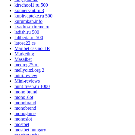
kirschool1.ru 500
konnersant.ru 3
kupitvapteke.ru 500
kurumkan.info
kvadro-extreme.ru
ladish.ru 500
laliberta.ru 500
larosa22.es
Maribet casino TR
Marketing
Masalbet
medreg75.ru
mellyoitzl.org 2
mini-review
Mini-reviews
mint-fresh.ru 1000
mono brand
mono slot
monobrand
monobrend
monogame
monoslot
mostbet
mostbet hungary