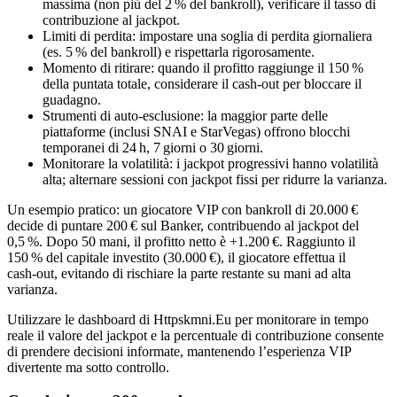
massima (non più del 2 % del bankroll), verificare il tasso di
contribuzione al jackpot.
Limiti di perdita: impostare una soglia di perdita giornaliera
(es. 5 % del bankroll) e rispettarla rigorosamente.
Momento di ritirare: quando il profitto raggiunge il 150 %
della puntata totale, considerare il cash‑out per bloccare il
guadagno.
Strumenti di auto‑esclusione: la maggior parte delle
piattaforme (inclusi SNAI e StarVegas) offrono blocchi
temporanei di 24 h, 7 giorni o 30 giorni.
Monitorare la volatilità: i jackpot progressivi hanno volatilità
alta; alternare sessioni con jackpot fissi per ridurre la varianza.
Un esempio pratico: un giocatore VIP con bankroll di 20.000 €
decide di puntare 200 € sul Banker, contribuendo al jackpot del
0,5 %. Dopo 50 mani, il profitto netto è +1.200 €. Raggiunto il
150 % del capitale investito (30.000 €), il giocatore effettua il
cash‑out, evitando di rischiare la parte restante su mani ad alta
varianza.
Utilizzare le dashboard di Httpskmni.Eu per monitorare in tempo
reale il valore del jackpot e la percentuale di contribuzione consente
di prendere decisioni informate, mantenendo l’esperienza VIP
divertente ma sotto controllo.