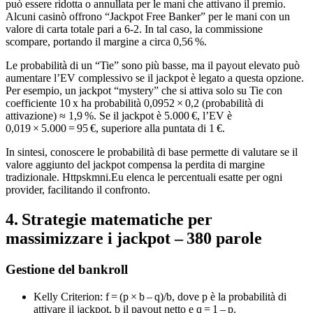
può essere ridotta o annullata per le mani che attivano il premio.
Alcuni casinò offrono “Jackpot Free Banker” per le mani con un
valore di carta totale pari a 6‑2. In tal caso, la commissione
scompare, portando il margine a circa 0,56 %.
Le probabilità di un “Tie” sono più basse, ma il payout elevato può
aumentare l’EV complessivo se il jackpot è legato a questa opzione.
Per esempio, un jackpot “mystery” che si attiva solo su Tie con
coefficiente 10 x ha probabilità 0,0952 × 0,2 (probabilità di
attivazione) ≈ 1,9 %. Se il jackpot è 5.000 €, l’EV è
0,019 × 5.000 = 95 €, superiore alla puntata di 1 €.
In sintesi, conoscere le probabilità di base permette di valutare se il
valore aggiunto del jackpot compensa la perdita di margine
tradizionale. Httpskmni.Eu elenca le percentuali esatte per ogni
provider, facilitando il confronto.
4. Strategie matematiche per
massimizzare i jackpot – 380 parole
Gestione del bankroll
Kelly Criterion: f = (p × b – q)/b, dove p è la probabilità di
attivare il jackpot, b il payout netto e q = 1 – p.