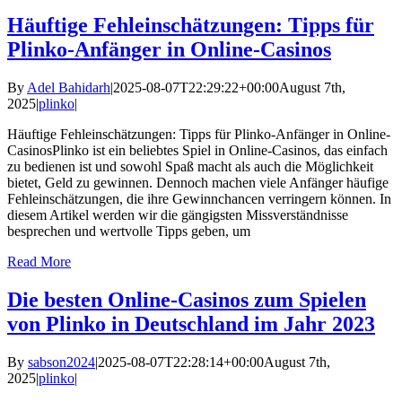
Häuftige Fehleinschätzungen: Tipps für
Plinko-Anfänger in Online-Casinos
By
Adel Bahidarh
|
2025-08-07T22:29:22+00:00
August 7th,
2025
|
plinko
|
Häuftige Fehleinschätzungen: Tipps für Plinko-Anfänger in Online-
CasinosPlinko ist ein beliebtes Spiel in Online-Casinos, das einfach
zu bedienen ist und sowohl Spaß macht als auch die Möglichkeit
bietet, Geld zu gewinnen. Dennoch machen viele Anfänger häufige
Fehleinschätzungen, die ihre Gewinnchancen verringern können. In
diesem Artikel werden wir die gängigsten Missverständnisse
besprechen und wertvolle Tipps geben, um
Read More
Die besten Online-Casinos zum Spielen
von Plinko in Deutschland im Jahr 2023
By
sabson2024
|
2025-08-07T22:28:14+00:00
August 7th,
2025
|
plinko
|