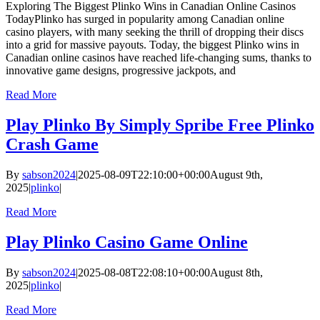
Exploring The Biggest Plinko Wins in Canadian Online Casinos
TodayPlinko has surged in popularity among Canadian online
casino players, with many seeking the thrill of dropping their discs
into a grid for massive payouts. Today, the biggest Plinko wins in
Canadian online casinos have reached life-changing sums, thanks to
innovative game designs, progressive jackpots, and
Read More
Play Plinko By Simply Spribe Free Plinko
Crash Game
By
sabson2024
|
2025-08-09T22:10:00+00:00
August 9th,
2025
|
plinko
|
Read More
Play Plinko Casino Game Online
By
sabson2024
|
2025-08-08T22:08:10+00:00
August 8th,
2025
|
plinko
|
Read More