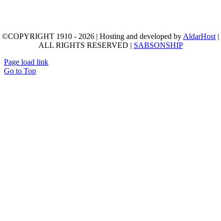
©COPYRIGHT 1910 - 2026 | Hosting and developed by
AldarHost
|
ALL RIGHTS RESERVED |
SABSONSHIP
Page load link
Go to Top