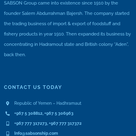
SABSON Group came into existence since 1910 by the
founder Salem Abdurrahman Bajersh. The company started
the trading business of import & export of foodstuff and
fishery products in year 1910. Then expanded its business by
concentrating in Hadramout state and British colony “Aden”,
back then.
CONTACT US TODAY
Republic of Yemen – Hadhramaut
+967 5 308812, +967 5 306963
+967 777 317273, +967 777 317372
Info@sabsonship.com