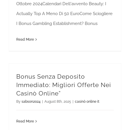
Ottobre 2024Calendari Dell'avvento Beauty: I
Actually Top A Meno Di 50 EuroCome Sciogliere
I Bonus Gambling Establishment? Bonus
Read More
Bonus Senza Deposito
Immediato: Migliori Offerte Nei
Casinò Online”
By
sabson2024
|
August 8th, 2025
|
casinò online it
Read More