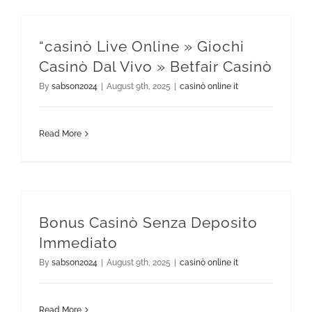
“casinò Live Online » Giochi
Casinò Dal Vivo » Betfair Casinò
By
sabson2024
|
August 9th, 2025
|
casinò online it
Read More
Bonus Casinò Senza Deposito
Immediato
By
sabson2024
|
August 9th, 2025
|
casinò online it
Read More