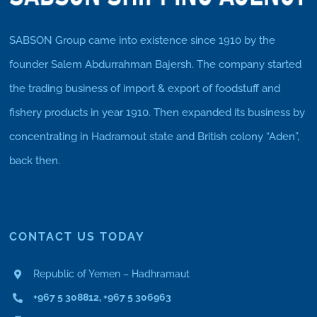
SABSON Group came into existence since 1910 by the
founder Salem Abdurrahman Bajersh. The company started
the trading business of import & export of foodstuff and
fishery products in year 1910. Then expanded its business by
concentrating in Hadramout state and British colony “Aden”,
back then.
CONTACT US TODAY
Republic of Yemen – Hadhramaut
+967 5 308812, +967 5 306963