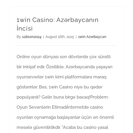
1win Casino: Azərbaycanın
İncisi
By
sabson2024
|
August 16th, 2025
|
1win Azərbaycan
Online oyun dünyası son dövrlərdə çox sürətli
bir inkişaf edir. Özəlliklə, Azərbaycanda yaşayan
oyunsevərlər 1win kimi platformalara maraq
göstərirlər. Bəs, 1win Casino niyə bu qədər
populyardı? Gəlin buna birgə baxaq!Problem:
Oyun Sevənlərin Etimadıİnternetdə casino
oyunları oynamağa başlayanlar üçün ən önəmli
məsələ güvenilirlikdir. "Acaba bu casino yasal