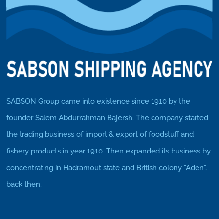
SABSON Group came into existence since 1910 by the
founder Salem Abdurrahman Bajersh. The company started
the trading business of import & export of foodstuff and
fishery products in year 1910. Then expanded its business by
concentrating in Hadramout state and British colony “Aden”,
back then.