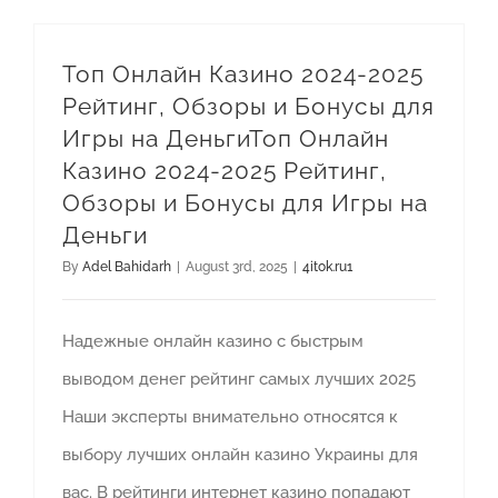
Топ Онлайн Казино 2024-2025
Рейтинг, Обзоры и Бонусы для
Игры на ДеньгиТоп Онлайн
Казино 2024-2025 Рейтинг,
Обзоры и Бонусы для Игры на
Деньги
By
Adel Bahidarh
|
August 3rd, 2025
|
4itok.ru1
Надежные онлайн казино с быстрым
выводом денег рейтинг самых лучших 2025
Наши эксперты внимательно относятся к
выбору лучших онлайн казино Украины для
вас. В рейтинги интернет казино попадают