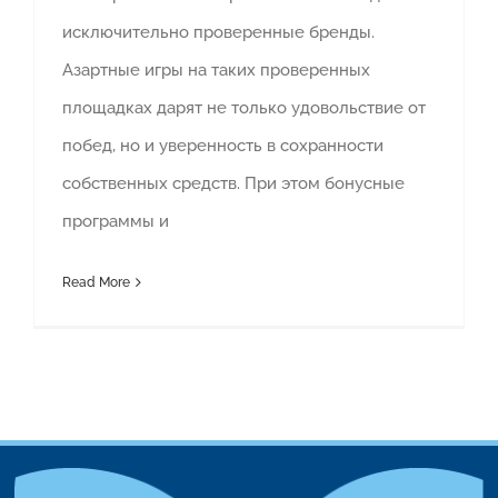
исключительно проверенные бренды.
Азартные игры на таких проверенных
площадках дарят не только удовольствие от
побед, но и уверенность в сохранности
собственных средств. При этом бонусные
программы и
Read More