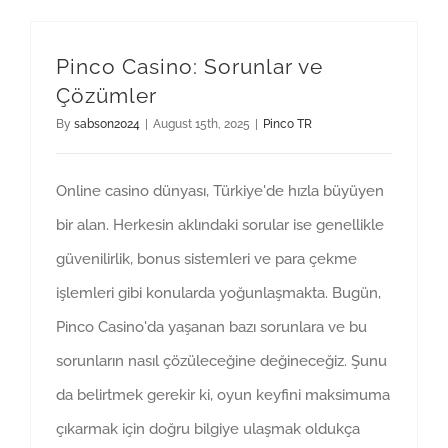
Pinco Casino: Sorunlar ve
Çözümler
By
sabson2024
|
August 15th, 2025
|
Pinco TR
Online casino dünyası, Türkiye'de hızla büyüyen
bir alan. Herkesin aklındaki sorular ise genellikle
güvenilirlik, bonus sistemleri ve para çekme
işlemleri gibi konularda yoğunlaşmakta. Bugün,
Pinco Casino'da yaşanan bazı sorunlara ve bu
sorunların nasıl çözüleceğine değineceğiz. Şunu
da belirtmek gerekir ki, oyun keyfini maksimuma
çıkarmak için doğru bilgiye ulaşmak oldukça