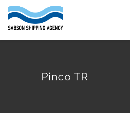
Skip
to
Togg
content
Navi
HOME
ABOUT
Pinco TR
SERVICES
WORK
ARTICLES
GET QUOTE