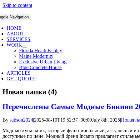
Skip to content
oggle Navigation
HOME
ABOUT
SERVICES
WORK
Florida Heath Facility
Maine Modernity
Exclusive Urban Living
Blue Concrete House
ARTICLES
GET QUOTE
Новая папка (4)
Перечислены Самые Модные Бикини 20
By
sabson2024
|
2025-08-10T19:52:37+00:00
July 8th, 2025
|
Новая па
Модный купальник, который функциональный, актуальный и не 
доступные по цене. Модный бренд Incanto предлагает стильные