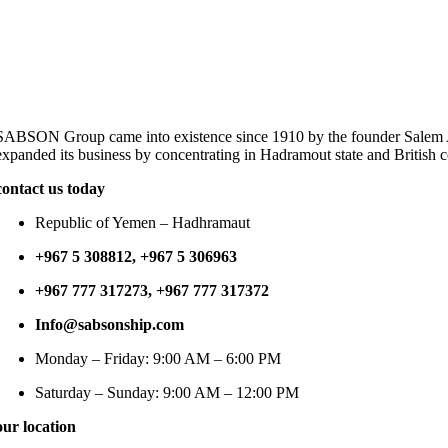
SABSON Group came into existence since 1910 by the founder Salem Abd
expanded its business by concentrating in Hadramout state and British 
contact us today
Republic of Yemen – Hadhramaut
+967 5 308812, +967 5 306963
+967 777 317273, +967 777 317372
Info@sabsonship.com
Monday – Friday: 9:00 AM – 6:00 PM
Saturday – Sunday: 9:00 AM – 12:00 PM
our location