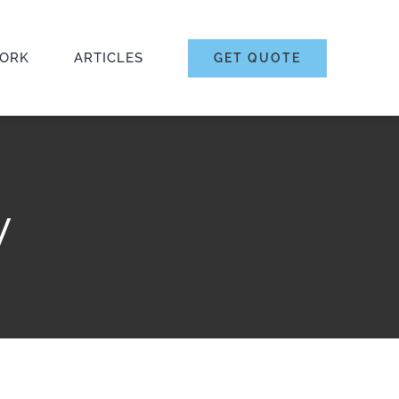
ORK
ARTICLES
GET QUOTE
y