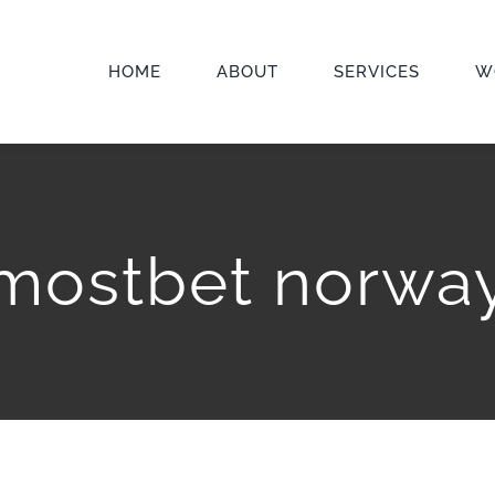
HOME
ABOUT
SERVICES
W
mostbet norwa