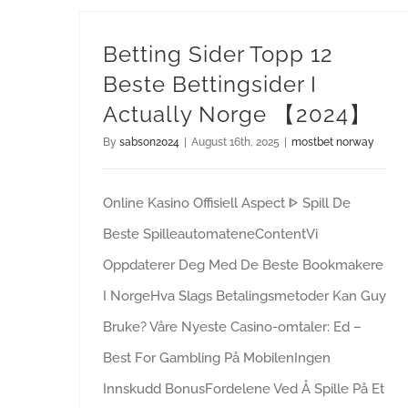
Betting Sider Topp 12
Beste Bettingsider I
Actually Norge 【2024】
By
sabson2024
|
August 16th, 2025
|
mostbet norway
Online Kasino Offisiell Aspect ᐈ Spill De
Beste SpilleautomateneContentVi
Oppdaterer Deg Med De Beste Bookmakere
I NorgeHva Slags Betalingsmetoder Kan Guy
Bruke? Våre Nyeste Casino-omtaler: Ed –
Best For Gambling På MobilenIngen
Innskudd BonusFordelene Ved Å Spille På Et