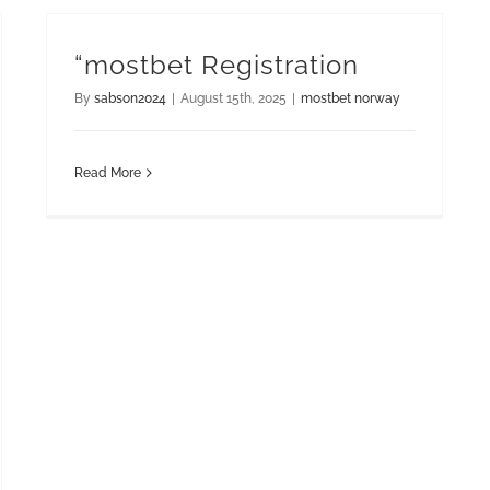
“mostbet Registration
By
sabson2024
|
August 15th, 2025
|
mostbet norway
Read More