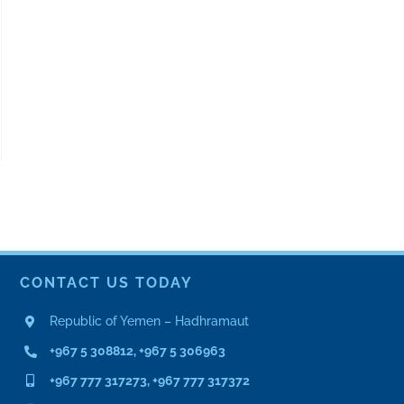
CONTACT US TODAY
Republic of Yemen – Hadhramaut
+967 5 308812, +967 5 306963
+967 777 317273, +967 777 317372