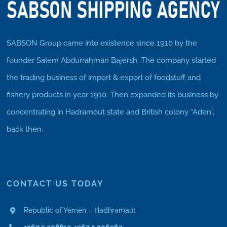
SABSON Group came into existence since 1910 by the
founder Salem Abdurrahman Bajersh. The company started
the trading business of import & export of foodstuff and
fishery products in year 1910. Then expanded its business by
concentrating in Hadramout state and British colony “Aden”,
back then.
CONTACT US TODAY
Republic of Yemen – Hadhramaut