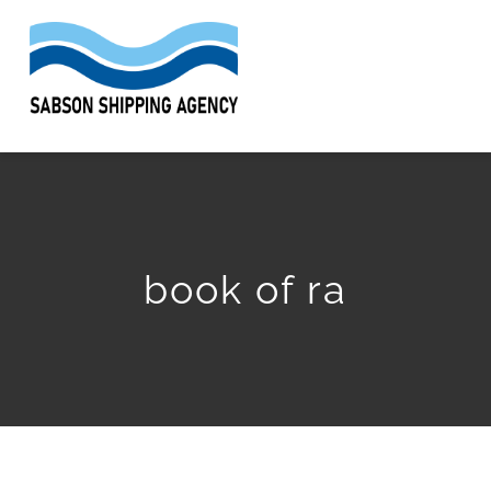
Skip
to
Togg
content
Navi
HOME
ABOUT
book of ra
SERVICES
WORK
ARTICLES
GET QUOTE