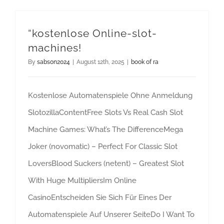
“kostenlose Online-slot-
machines!
By
sabson2024
|
August 12th, 2025
|
book of ra
Kostenlose Automatenspiele Ohne Anmeldung
SlotozillaContentFree Slots Vs Real Cash Slot
Machine Games: What’s The DifferenceMega
Joker (novomatic) – Perfect For Classic Slot
LoversBlood Suckers (netent) – Greatest Slot
With Huge MultipliersIm Online
CasinoEntscheiden Sie Sich Für Eines Der
Automatenspiele Auf Unserer SeiteDo I Want To