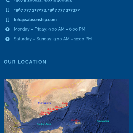
+967 5 308812, +967 5 306963
+967 777 317273, +967 777 317372
Info@sabsonship.com
Monday – Friday: 9:00 AM – 6:00 PM
Saturday – Sunday: 9:00 AM – 12:00 PM
OUR LOCATION