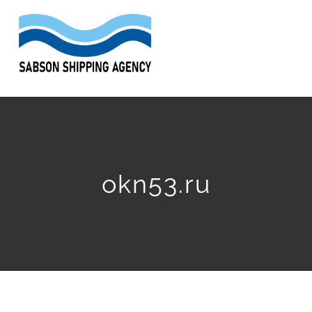
Skip
to
Togg
content
Navi
HOME
ABOUT
okn53.ru
SERVICES
WORK
ARTICLES
GET QUOTE