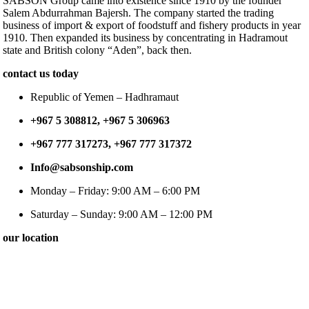
SABSON Group came into existence since 1910 by the founder
Salem Abdurrahman Bajersh. The company started the trading
business of import & export of foodstuff and fishery products in year
1910. Then expanded its business by concentrating in Hadramout
state and British colony “Aden”, back then.
contact us today
Republic of Yemen – Hadhramaut
+967 5 308812, +967 5 306963
+967 777 317273, +967 777 317372
Info@sabsonship.com
Monday – Friday: 9:00 AM – 6:00 PM
Saturday – Sunday: 9:00 AM – 12:00 PM
our location