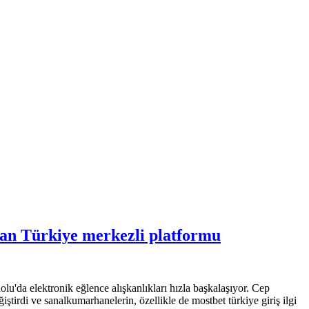
lan Türkiye merkezli platformu
u'da elektronik eğlence alışkanlıkları hızla başkalaşıyor. Cep
ştirdi ve sanalkumarhanelerin, özellikle de mostbet türkiye giriş ilgi