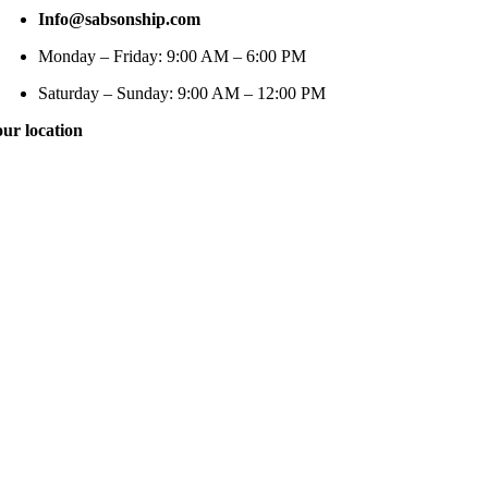
Info@sabsonship.com
Monday – Friday: 9:00 AM – 6:00 PM
Saturday – Sunday: 9:00 AM – 12:00 PM
our location