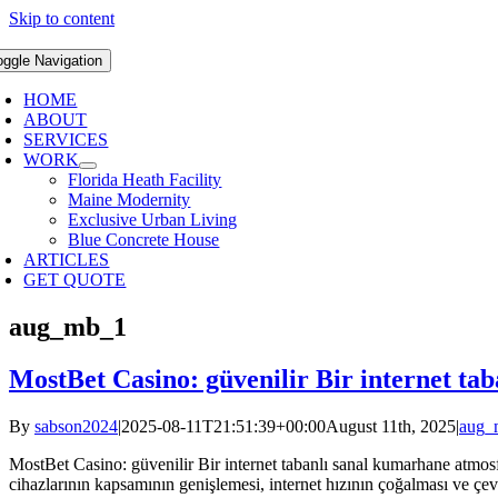
Skip to content
oggle Navigation
HOME
ABOUT
SERVICES
WORK
Florida Heath Facility
Maine Modernity
Exclusive Urban Living
Blue Concrete House
ARTICLES
GET QUOTE
aug_mb_1
MostBet Casino: güvenilir Bir internet t
By
sabson2024
|
2025-08-11T21:51:39+00:00
August 11th, 2025
|
aug_
MostBet Casino: güvenilir Bir internet tabanlı sanal kumarhane atmosf
cihazlarının kapsamının genişlemesi, internet hızının çoğalması ve çevr