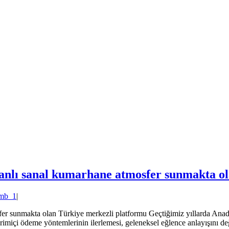
abanlı sanal kumarhane atmosfer sunmakta o
mb_1
|
er sunmakta olan Türkiye merkezli platformu Geçtiğimiz yıllarda Anadol
imiçi ödeme yöntemlerinin ilerlemesi, geleneksel eğlence anlayışını deği