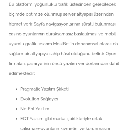
Bu platform, yoğunluklu trafik üstesinden gelebilecek
biçimde optimize olunmuş server altyapısı üzerinden
hizmet verir. Sayfa navigasyonlarının süratli bulunması,
casino oyunlarının duraksamasız başlatılması ve mobil
uyumlu grafik tasarım MostBet’in donanımsal olarak da
sağlam bir altyapıya sahip hâsıl olduğunu belirtir. Oyun
firmaları, pazaryerinin öncü yazılım vendorlarından dahil
edilmektedir:
Pragmatic Yazılım Şirketi
Evolution Sağlayıcı
NetEnt Yazılım
EGT Yazılım gibi marka işbirlikleriyle ortak
çalışma,e-oyunların kıymetini ve korunmasını