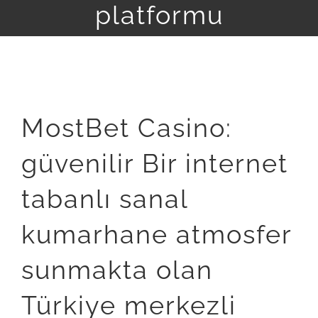
platformu
MostBet Casino:
güvenilir Bir internet
tabanlı sanal
kumarhane atmosfer
sunmakta olan
Türkiye merkezli