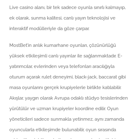
Live casino alanı, bir tek sadece oyunla sınırlı kalmayıp,
ek olarak, sunma kalitesi, canlı yayın teknolojisi ve
interaktif modülleriyle da göze çarpar.
MostBet’in anlık kumarhane oyunları, çözünürlüğü
yüksek etkileşimli canlı yayınlar ile sağlanmaktadır. E-
yatırımcılar, evlerinden veya telefonları aracılığıyla
oturum açarak rulet deneyimi, black-jack, baccarat gibi
masa oyunlarını gerçek krupiyelerle birlikte katılabilir.
Akışlar, yaygın olarak Avrupa odaklı stüdyo tesislerinden
yürütülür ve uzman krupiyeler koordine edilir. Oyun
yöneticileri sadece sunmakla yetinmez, aynı zamanda
oyuncularla etkileşimde bulunabilir, oyun sırasında