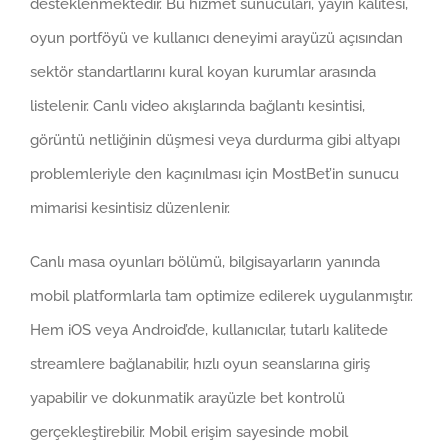
desteklenmektedir. Bu hizmet sunucuları, yayın kalitesi,
oyun portföyü ve kullanıcı deneyimi arayüzü açısından
sektör standartlarını kural koyan kurumlar arasında
listelenir. Canlı video akışlarında bağlantı kesintisi,
görüntü netliğinin düşmesi veya durdurma gibi altyapı
problemleriyle den kaçınılması için MostBet’in sunucu
mimarisi kesintisiz düzenlenir.
Canlı masa oyunları bölümü, bilgisayarların yanında
mobil platformlarla tam optimize edilerek uygulanmıştır.
Hem iOS veya Android’de, kullanıcılar, tutarlı kalitede
streamlere bağlanabilir, hızlı oyun seanslarına giriş
yapabilir ve dokunmatik arayüzle bet kontrolü
gerçekleştirebilir. Mobil erişim sayesinde mobil