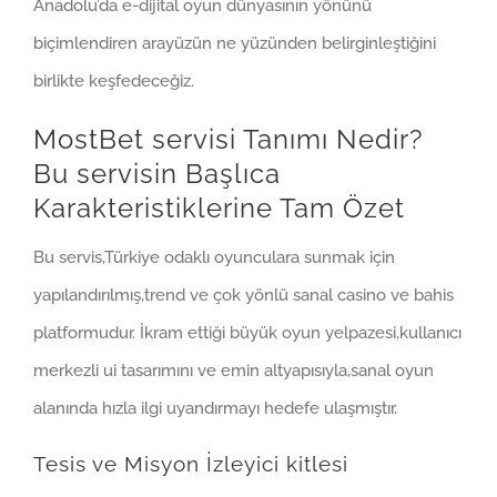
Anadolu’da e-dijital oyun dünyasının yönünü
biçimlendiren arayüzün ne yüzünden belirginleştiğini
birlikte keşfedeceğiz.
MostBet servisi Tanımı Nedir?
Bu servisin Başlıca
Karakteristiklerine Tam Özet
Bu servis,Türkiye odaklı oyunculara sunmak için
yapılandırılmış,trend ve çok yönlü sanal casino ve bahis
platformudur. İkram ettiği büyük oyun yelpazesi,kullanıcı
merkezli ui tasarımını ve emin altyapısıyla,sanal oyun
alanında hızla ilgi uyandırmayı hedefe ulaşmıştır.
Tesis ve Misyon İzleyici kitlesi