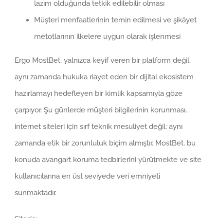
lazım olduğunda tetkik edilebilir olması
Müşteri menfaatlerinin temin edilmesi ve şikâyet
metotlarının ilkelere uygun olarak işlenmesi
Ergo MostBet, yalnızca keyif veren bir platform değil,
aynı zamanda hukuka riayet eden bir dijital ekosistem
hazırlamayı hedefleyen bir kimlik kapsamıyla göze
çarpıyor. Şu günlerde müşteri bilgilerinin korunması,
internet siteleri için sırf teknik mesuliyet değil; aynı
zamanda etik bir zorunluluk biçim almıştır. MostBet, bu
konuda avangart koruma tedbirlerini yürütmekte ve site
kullanıcılarına en üst seviyede veri emniyeti
sunmaktadır.