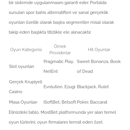
bir sistemde uygulanmasını garanti eder. Portalda
sunulan spor bahis alternatifleri ve sanal gerçeklik
oyunları özellik olarak başka segmentler misal olarak
takip eden başlıkta titizlikle ele alınacaktır.
Örnek
Oyun Kategorisi
Hit Oyunlar
Providerlar
Pragmatic Play,
Sweet Bonanza, Book
Slot oyunları
NetEnt
of Dead
Gerçek Krupiyeli
Evolution, Ezugi
Blackjack, Rulet
Casino
Masa Oyunları
iSoftBet, Betsoft
Poker, Baccarat
Elinizdeki tablo, MostBet platformunda yer alan temel
oyun türlerini, oyun firmalarını temsil eden özel