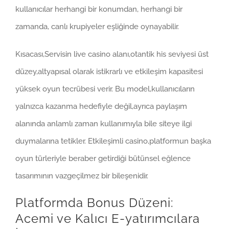
kullanıcılar herhangi bir konumdan, herhangi bir
zamanda, canlı krupiyeler eşliğinde oynayabilir.
Kısacası,Servisin live casino alanı,otantik his seviyesi üst
düzey,altyapısal olarak istikrarlı ve etkileşim kapasitesi
yüksek oyun tecrübesi verir. Bu model,kullanıcıların
yalnızca kazanma hedefiyle değil,ayrıca paylaşım
alanında anlamlı zaman kullanımıyla bile siteye ilgi
duymalarına tetikler. Etkileşimli casino,platformun başka
oyun türleriyle beraber getirdiği bütünsel eğlence
tasarımının vazgeçilmez bir bileşenidir.
Platformda Bonus Düzeni:
Acemi ve Kalıcı E-yatırımcılara