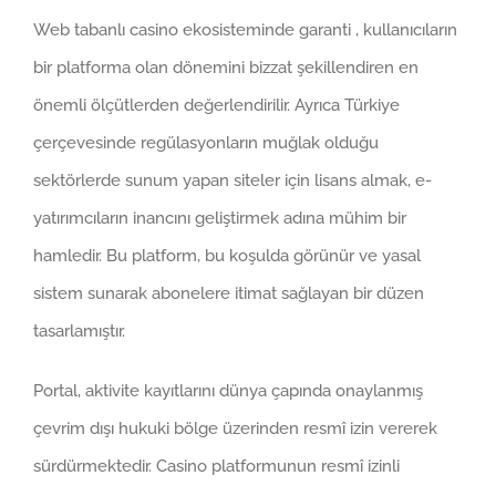
Web tabanlı casino ekosisteminde garanti , kullanıcıların
bir platforma olan dönemini bizzat şekillendiren en
önemli ölçütlerden değerlendirilir. Ayrıca Türkiye
çerçevesinde regülasyonların muğlak olduğu
sektörlerde sunum yapan siteler için lisans almak, e-
yatırımcıların inancını geliştirmek adına mühim bir
hamledir. Bu platform, bu koşulda görünür ve yasal
sistem sunarak abonelere itimat sağlayan bir düzen
tasarlamıştır.
Portal, aktivite kayıtlarını dünya çapında onaylanmış
çevrim dışı hukuki bölge üzerinden resmî izin vererek
sürdürmektedir. Casino platformunun resmî izinli