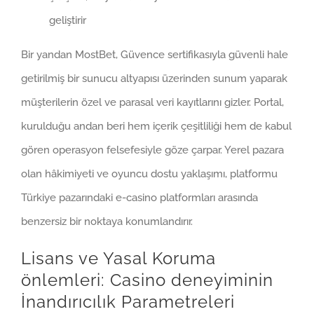
geliştirir
Bir yandan MostBet, Güvence sertifikasıyla güvenli hale
getirilmiş bir sunucu altyapısı üzerinden sunum yaparak
müşterilerin özel ve parasal veri kayıtlarını gizler. Portal,
kurulduğu andan beri hem içerik çeşitliliği hem de kabul
gören operasyon felsefesiyle göze çarpar. Yerel pazara
olan hâkimiyeti ve oyuncu dostu yaklaşımı, platformu
Türkiye pazarındaki e-casino platformları arasında
benzersiz bir noktaya konumlandırır.
Lisans ve Yasal Koruma
önlemleri: Casino deneyiminin
İnandırıcılık Parametreleri