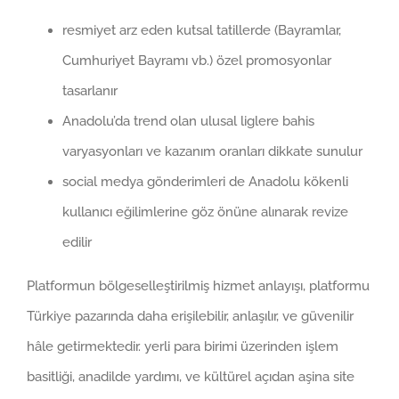
resmiyet arz eden kutsal tatillerde (Bayramlar,
Cumhuriyet Bayramı vb.) özel promosyonlar
tasarlanır
Anadolu’da trend olan ulusal liglere bahis
varyasyonları ve kazanım oranları dikkate sunulur
social medya gönderimleri de Anadolu kökenli
kullanıcı eğilimlerine göz önüne alınarak revize
edilir
Platformun bölgeselleştirilmiş hizmet anlayışı, platformu
Türkiye pazarında daha erişilebilir, anlaşılır, ve güvenilir
hâle getirmektedir. yerli para birimi üzerinden işlem
basitliği, anadilde yardımı, ve kültürel açıdan aşina site