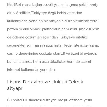
MostBet’in ana taşları 2020’li yılların başında şekillenmiş
olup, özellikle Türkiye’ye özgü bahis ve casino
kullanıcılarını yönelen bir misyonla düzenlenmiştir. Yerel
pazara odaklı olması, platformun hem konuşma dili hem
de ödeme çözümleri açısından Türkiye’ye nitelikli
seçenekler sunmasını sağlamıştır. Hedef izleyiciler, sanal
casino deneyimine coşkulu olan 18 ve üzeri bireylerdir;
bunlar arasında hem usta tüketiciler hem de acemi
internet kullanıcıları yer edinir.
Lisans Detayları ve Hukukî Teknik
altyapı
Bu portal uluslararası düzeyde meşru offshore yetki