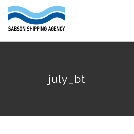
Skip
to
Togg
content
Navi
HOME
ABOUT
july_bt
SERVICES
WORK
ARTICLES
GET QUOTE