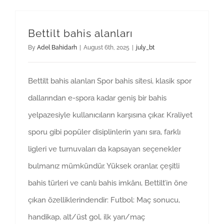
Bettilt bahis alanları
By
Adel Bahidarh
|
August 6th, 2025
|
july_bt
Bettilt bahis alanları Spor bahis sitesi, klasik spor
dallarından e-spora kadar geniş bir bahis
yelpazesiyle kullanıcıların karşısına çıkar. Kraliyet
sporu gibi popüler disiplinlerin yanı sıra, farklı
ligleri ve turnuvaları da kapsayan seçenekler
bulmanız mümkündür. Yüksek oranlar, çeşitli
bahis türleri ve canlı bahis imkânı, Bettilt’in öne
çıkan özelliklerindendir: Futbol: Maç sonucu,
handikap, alt/üst gol, ilk yarı/maç