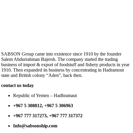
SABSON Group came into existence since 1910 by the founder
Salem Abdurrahman Bajersh. The company started the trading
business of import & export of foodstuff and fishery products in year
1910. Then expanded its business by concentrating in Hadramout
state and British colony “Aden”, back then.
contact us today
Republic of Yemen – Hadhramaut
+967 5 308812, +967 5 306963
+967 777 317273, +967 777 317372
Info@sabsonship.com