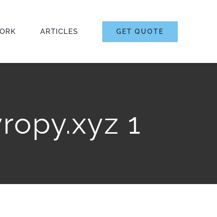
ORK
ARTICLES
GET QUOTE
ropy.xyz 1