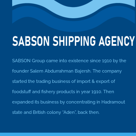
SABSON Group came into existence since 1910 by the
founder Salem Abdurrahman Bajersh. The company
started the trading business of import & export of
foodstuff and fishery products in year 1910. Then
expanded its business by concentrating in Hadramout
state and British colony “Aden”, back then.