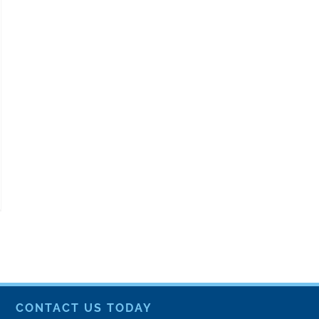
CONTACT US TODAY