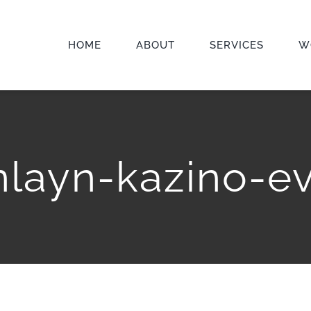
HOME
ABOUT
SERVICES
W
nlayn-kazino-ev