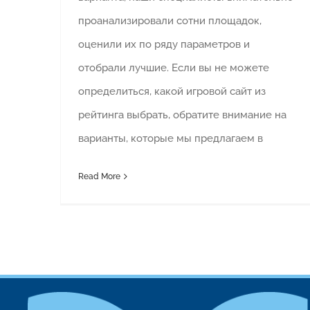
проанализировали сотни площадок,
оценили их по ряду параметров и
отобрали лучшие. Если вы не можете
определиться, какой игровой сайт из
рейтинга выбрать, обратите внимание на
варианты, которые мы предлагаем в
Read More