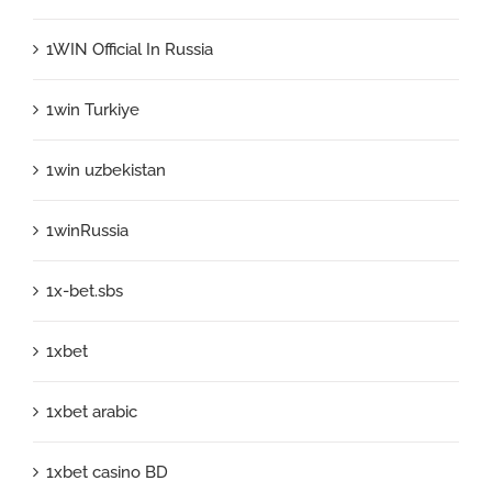
1WIN Official In Russia
1win Turkiye
1win uzbekistan
1winRussia
1x-bet.sbs
1xbet
1xbet arabic
1xbet casino BD