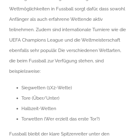
Wettmöglichkeiten in Fussball sorgt dafür, dass sowohl
Anfänger als auch erfahrene Wettende aktiv
teilnehmen. Zudem sind internationale Turniere wie die
UEFA Champions League und die Weltmeisterschaft
ebenfalls sehr populär. Die verschiedenen Wettarten,
die beim Fussball zur Verfügung stehen, sind
beispielsweise:
Siegwetten (1X2-Wette)
Tore (Über/Unter)
Halbzeit-Wetten
Torwetten (Wer erzielt das erste Tor?)
Fussball bleibt der klare Spitzenreiter unter den