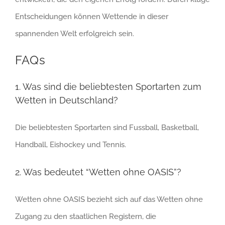
Entscheidungen können Wettende in dieser
spannenden Welt erfolgreich sein.
FAQs
1. Was sind die beliebtesten Sportarten zum
Wetten in Deutschland?
Die beliebtesten Sportarten sind Fussball, Basketball,
Handball, Eishockey und Tennis.
2. Was bedeutet “Wetten ohne OASIS”?
Wetten ohne OASIS bezieht sich auf das Wetten ohne
Zugang zu den staatlichen Registern, die