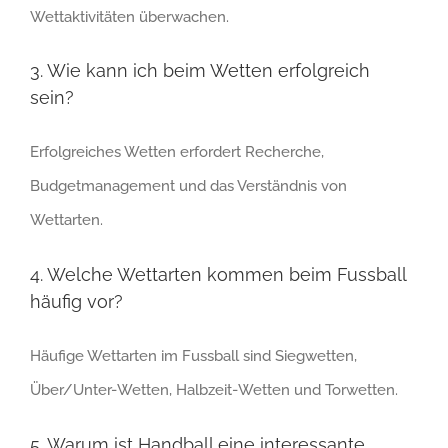
Wettaktivitäten überwachen.
3. Wie kann ich beim Wetten erfolgreich
sein?
Erfolgreiches Wetten erfordert Recherche,
Budgetmanagement und das Verständnis von
Wettarten.
4. Welche Wettarten kommen beim Fussball
häufig vor?
Häufige Wettarten im Fussball sind Siegwetten,
Über/Unter-Wetten, Halbzeit-Wetten und Torwetten.
5. Warum ist Handball eine interessante