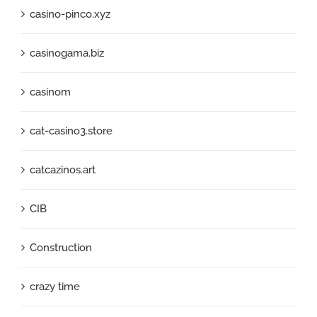
casino-pinco.xyz
casinogama.biz
casinom
cat-casino3.store
catcazinos.art
CIB
Construction
crazy time