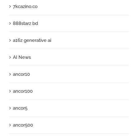
7kcazino.co
888starz bd
a16z generative ai
AI News
ancor10
ancor100
ancor5
ancor500