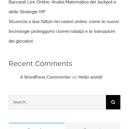
Baccarat Live Online: Analisi Matematica dei Jackpot e
delle Strategie VIP
Sicurezza a due fattori nei casinò online: come le nuove
tecnologie proteggono i tornei natalizi e le transazioni
dei giocatori
Recent Comments
A WordPress Commenter
on
Hello world!
Search
for: