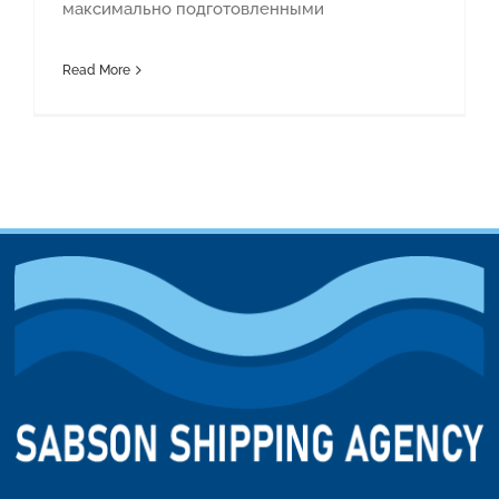
максимально подготовленными
Read More