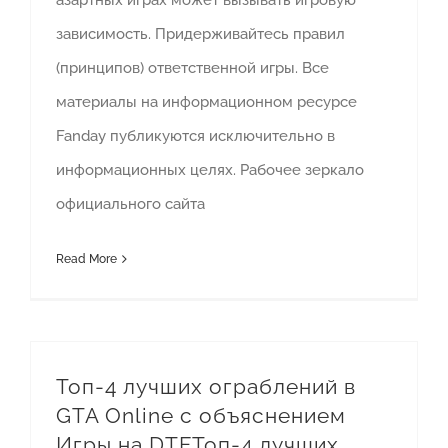
азартных играх может вызывать игровую
зависимость. Придерживайтесь правил
(принципов) ответственной игры. Все
материалы на информационном ресурсе
Fanday публикуются исключительно в
информационных целях. Рабочее зеркало
официального сайта
Read More
Топ-4 лучших ограблений в
GTA Online с объяснением
Игры на DTFТоп-4 лучших