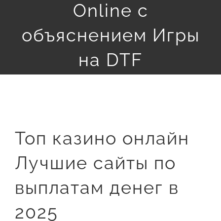
Online с
объяснением Игры
на DTF
Топ казино онлайн
Лучшие сайты по
выплатам денег в
2025