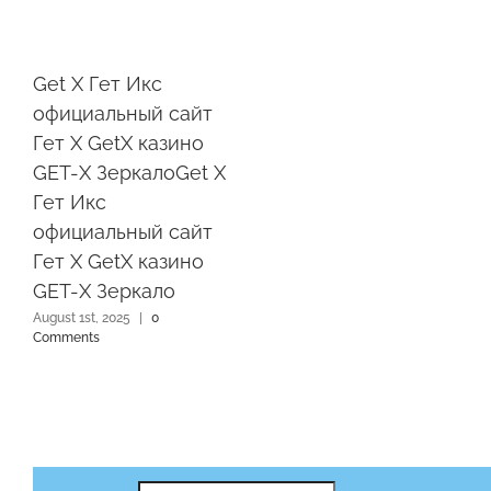
Get X Гет Икс
официальный сайт
Гет Х GetX казино
GET-X ЗеркалоGet X
Гет Икс
официальный сайт
Гет Х GetX казино
GET-X Зеркало
August 1st, 2025
|
0
Comments