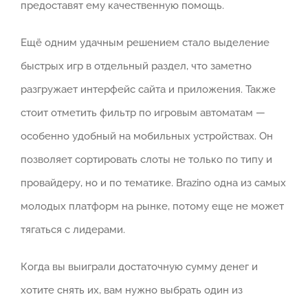
предоставят ему качественную помощь.
Ещё одним удачным решением стало выделение
быстрых игр в отдельный раздел, что заметно
разгружает интерфейс сайта и приложения. Также
стоит отметить фильтр по игровым автоматам —
особенно удобный на мобильных устройствах. Он
позволяет сортировать слоты не только по типу и
провайдеру, но и по тематике. Brazino одна из самых
молодых платформ на рынке, потому еще не может
тягаться с лидерами.
Когда вы выиграли достаточную сумму денег и
хотите снять их, вам нужно выбрать один из