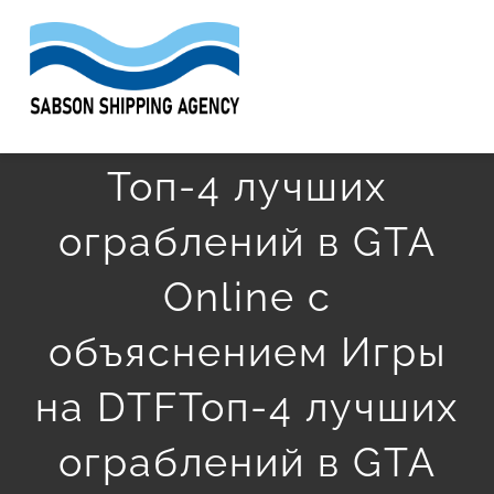
Skip
to
Togg
content
Navi
HOME
Топ-4 лучших
ограблений в GTA
ABOUT
Online с
SERVICES
объяснением Игры
WORK
на DTFТоп-4 лучших
ARTICLES
ограблений в GTA
GET QUOTE