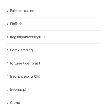
Fairspin-casino
FinTech
flagshipuniversity.ru 2
Forex Trading
fortune tiger brazil
fragrancejo.ru 500
freenas.pl
Game