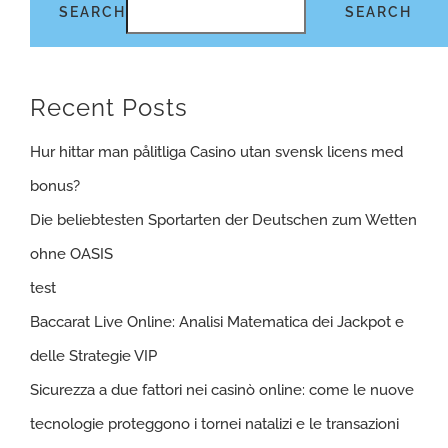
SEARCH
SEARCH
Recent Posts
Hur hittar man pålitliga Casino utan svensk licens med
bonus?
Die beliebtesten Sportarten der Deutschen zum Wetten
ohne OASIS
test
Baccarat Live Online: Analisi Matematica dei Jackpot e
delle Strategie VIP
Sicurezza a due fattori nei casinò online: come le nuove
tecnologie proteggono i tornei natalizi e le transazioni