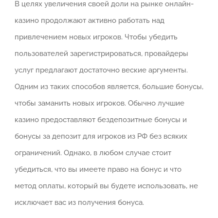
В целях увеличения своей доли на рынке онлайн-
казино продолжают активно работать над
привлечением новых игроков. Чтобы убедить
пользователей зарегистрироваться, провайдеры
услуг предлагают достаточно веские аргументы.
Одним из таких способов является, большие бонусы,
чтобы заманить новых игроков. Обычно лучшие
казино предоставляют бездепозитные бонусы и
бонусы за депозит для игроков из РФ без всяких
ограничений. Однако, в любом случае стоит
убедиться, что вы имеете право на бонус и что
метод оплаты, который вы будете использовать, не
исключает вас из получения бонуса.