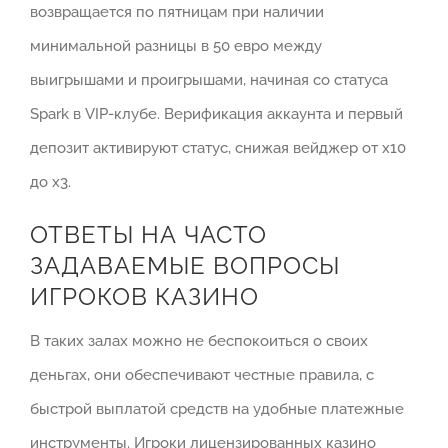
возвращается по пятницам при наличии
минимальной разницы в 50 евро между
выигрышами и проигрышами, начиная со статуса
Spark в VIP-клубе. Верификация аккаунта и первый
депозит активируют статус, снижая вейджер от х10
до х3.
ОТВЕТЫ НА ЧАСТО
ЗАДАВАЕМЫЕ ВОПРОСЫ
ИГРОКОВ КАЗИНО
В таких залах можно не беспокоиться о своих
деньгах, они обеспечивают честные правила, с
быстрой выплатой средств на удобные платежные
инструменты. Игроки лицензированных казино