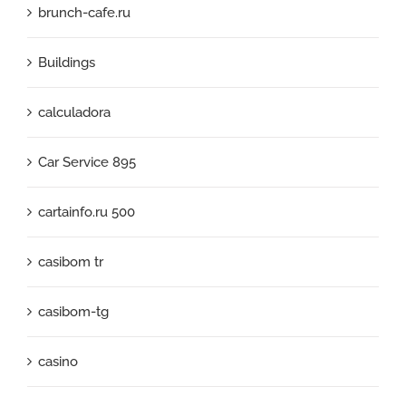
brunch-cafe.ru
Buildings
calculadora
Car Service 895
cartainfo.ru 500
casibom tr
casibom-tg
casino