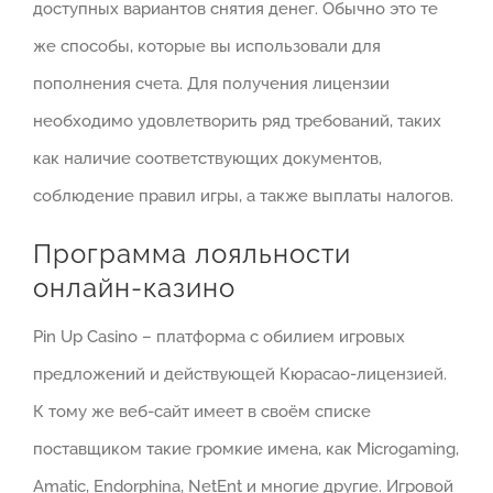
доступных вариантов снятия денег. Обычно это те
же способы, которые вы использовали для
пополнения счета. Для получения лицензии
необходимо удовлетворить ряд требований, таких
как наличие соответствующих документов,
соблюдение правил игры, а также выплаты налогов.
Программа лояльности
онлайн-казино
Pin Up Casino – платформа с обилием игровых
предложений и действующей Кюрасао-лицензией.
К тому же веб-сайт имеет в своём списке
поставщиком такие громкие имена, как Microgaming,
Amatic, Endorphina, NetEnt и многие другие. Игровой