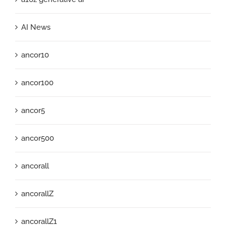
AI News
ancor10
ancor100
ancor5
ancor500
ancorall
ancorallZ
ancorallZ1