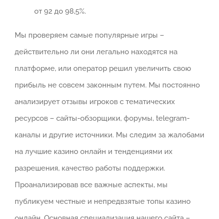
от 92 до 98,5%.
Мы проверяем самые популярные игры –
действительно ли они легально находятся на
платформе, или оператор решил увеличить свою
прибыль не совсем законным путем. Мы постоянно
анализирует отзывы игроков с тематических
ресурсов – сайты-обзорщики, форумы, telegram-
каналы и другие источники. Мы следим за жалобами
на лучшие казино онлайн и тенденциями их
разрешения, качество работы поддержки.
Проанализировав все важные аспекты, мы
публикуем честные и непредвзятые топы казино
онлайн. Основная специализация нашего сайта –