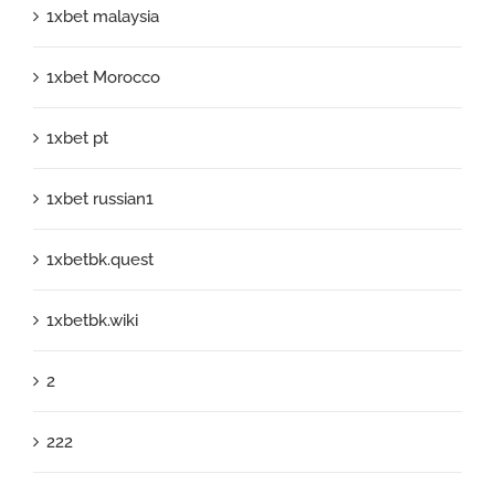
1xbet malaysia
1xbet Morocco
1xbet pt
1xbet russian1
1xbetbk.quest
1xbetbk.wiki
2
222