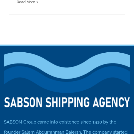
Read More
SABSON Group came into existence since 1910 by the
founder Salem Abdurrahman Bajersh. The company started