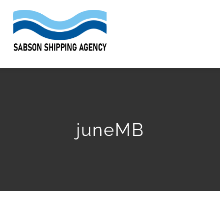
Skip
to
Togg
content
Navi
HOME
ABOUT
juneMB
SERVICES
WORK
ARTICLES
GET QUOTE