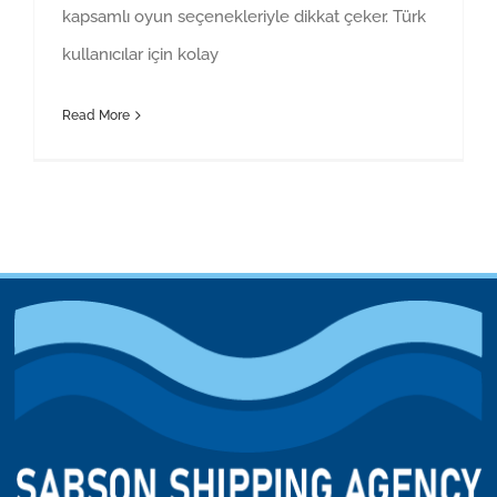
kapsamlı oyun seçenekleriyle dikkat çeker. Türk
kullanıcılar için kolay
Read More