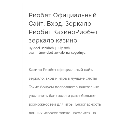
Риобет Официальный
Сайт, Вход, Зеркало
Риобет КазиноРиобет
зеркало казино
By
Adel Bahidarh
|
July 28th,
2025
|
t.meriobet_zerkalo_na_segodnya
Казино Риобет официальный сайт,
зеркало, вход и игра в лучшие слоты
Такие бонусы позволяют значительно
увеличить банкролл и дают больше
возможностей для игры. Безопасность
данных игроков также находится на