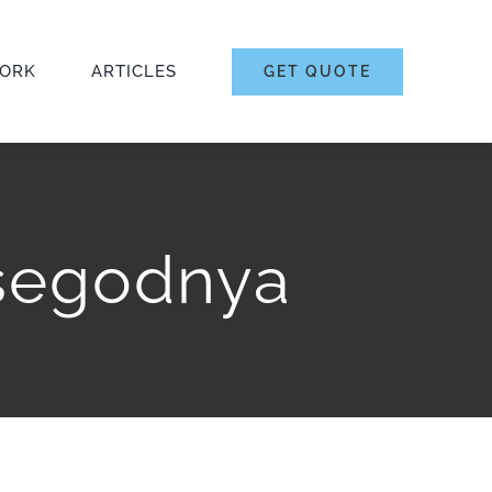
ORK
ARTICLES
GET QUOTE
_segodnya