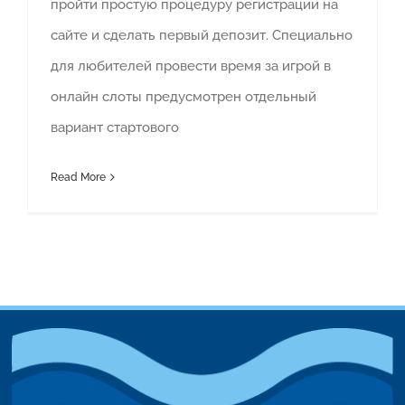
пройти простую процедуру регистрации на
сайте и сделать первый депозит. Специально
для любителей провести время за игрой в
онлайн слоты предусмотрен отдельный
вариант стартового
Read More