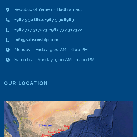
Republic of Yemen – Hadhramaut
+967 5 308812, +967 5 306963
+967 777 317273, +967 777 317372
Info@sabsonship.com
Monday – Friday: 9:00 AM – 6:00 PM
Saturday – Sunday: 9:00 AM – 12:00 PM
OUR LOCATION