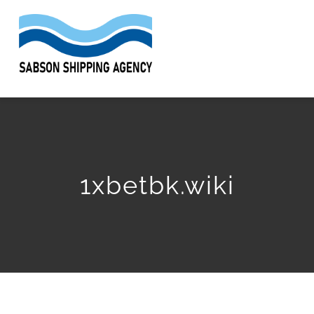
Skip
to
Togg
content
Navi
HOME
ABOUT
1xbetbk.wiki
SERVICES
WORK
ARTICLES
GET QUOTE