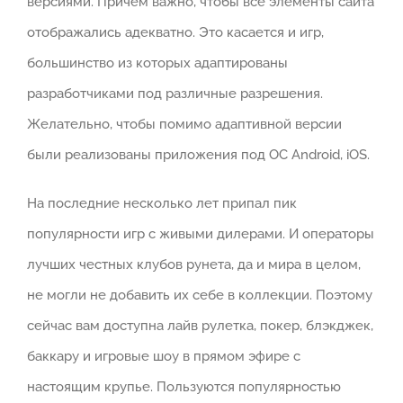
версиями. Причем важно, чтобы все элементы сайта
отображались адекватно. Это касается и игр,
большинство из которых адаптированы
разработчиками под различные разрешения.
Желательно, чтобы помимо адаптивной версии
были реализованы приложения под ОС Android, iOS.
На последние несколько лет припал пик
популярности игр с живыми дилерами. И операторы
лучших честных клубов рунета, да и мира в целом,
не могли не добавить их себе в коллекции. Поэтому
сейчас вам доступна лайв рулетка, покер, блэкджек,
баккару и игровые шоу в прямом эфире с
настоящим крупье. Пользуются популярностью