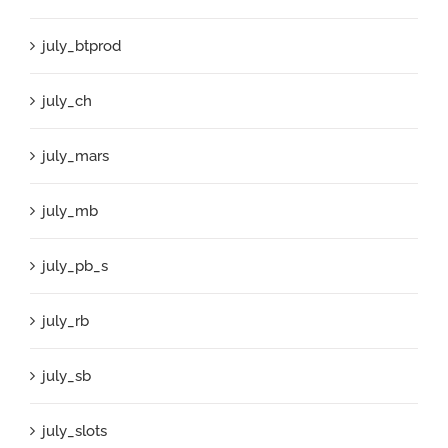
july_btprod
july_ch
july_mars
july_mb
july_pb_s
july_rb
july_sb
july_slots