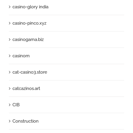
casino-glory india
casino-pinco.xyz
casinogama.biz
casinom
cat-casino3.store
catcazinos.art
CIB
Construction