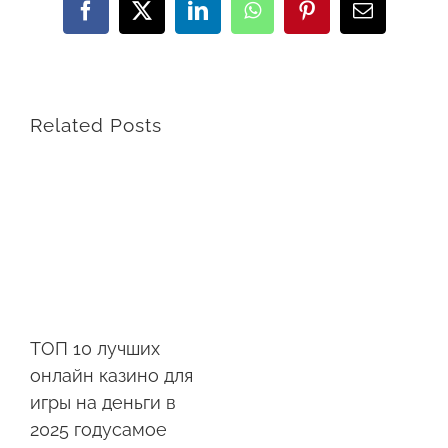
Facebook
X
LinkedIn
WhatsApp
Pinterest
Email
Related Posts
ТОП 10 лучших
онлайн казино для
игры на деньги в
2025 годусамое