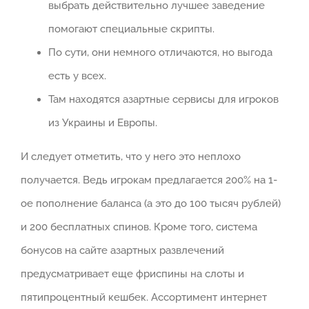
выбрать действительно лучшее заведение
помогают специальные скрипты.
По сути, они немного отличаются, но выгода
есть у всех.
Там находятся азартные сервисы для игроков
из Украины и Европы.
И следует отметить, что у него это неплохо
получается. Ведь игрокам предлагается 200% на 1-
ое пополнение баланса (а это до 100 тысяч рублей)
и 200 бесплатных спинов. Кроме того, система
бонусов на сайте азартных развлечений
предусматривает еще фриспины на слоты и
пятипроцентный кешбек. Ассортимент интернет