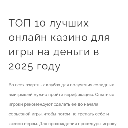
ТОП 10 лучших
онлайн казино для
игры на деньги в
2025 году
Во всех азартных клубах для получения солидных
выигрышей нужно пройти верификацию. Опытные
игроки рекомендуют сделать ее до начала
серьезной игры, чтобы потом не трепать себе и
казино нервы. Для прохождения процедуры игроку