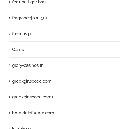
fortune tiger brazil
fragrancejo.ru 500
freenas.pl
Game
glory-casinos tr
greekgirlscode.com
greekgirlscode.com1
hoteldelafuente.com
inbrain.uz