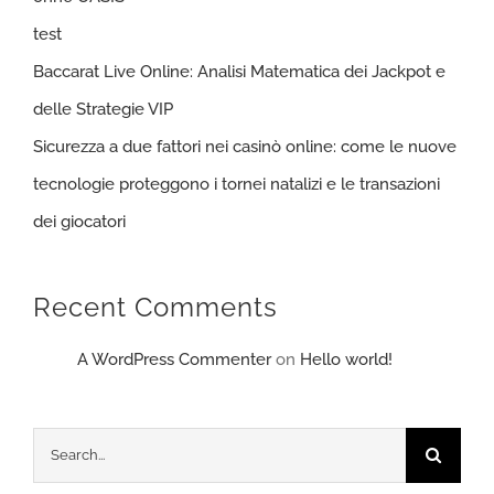
test
Baccarat Live Online: Analisi Matematica dei Jackpot e
delle Strategie VIP
Sicurezza a due fattori nei casinò online: come le nuove
tecnologie proteggono i tornei natalizi e le transazioni
dei giocatori
Recent Comments
A WordPress Commenter
on
Hello world!
Search
for: