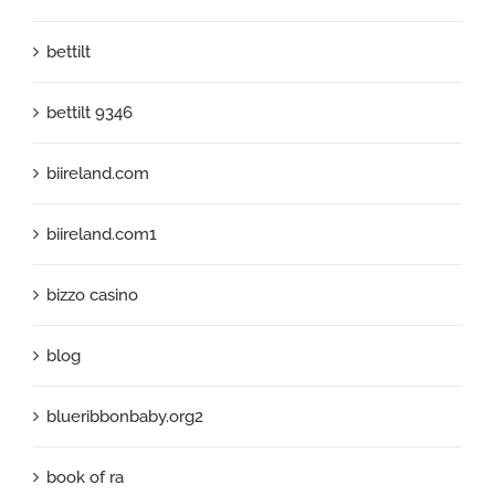
bettilt
bettilt 9346
biireland.com
biireland.com1
bizzo casino
blog
blueribbonbaby.org2
book of ra