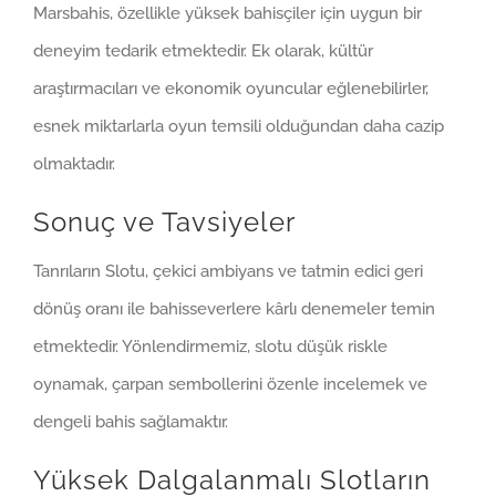
Marsbahis, özellikle yüksek bahisçiler için uygun bir
deneyim tedarik etmektedir. Ek olarak, kültür
araştırmacıları ve ekonomik oyuncular eğlenebilirler,
esnek miktarlarla oyun temsili olduğundan daha cazip
olmaktadır.
Sonuç ve Tavsiyeler
Tanrıların Slotu, çekici ambiyans ve tatmin edici geri
dönüş oranı ile bahisseverlere kârlı denemeler temin
etmektedir. Yönlendirmemiz, slotu düşük riskle
oynamak, çarpan sembollerini özenle incelemek ve
dengeli bahis sağlamaktır.
Yüksek Dalgalanmalı Slotların