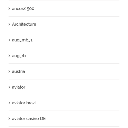
ancorZ 500
Architecture
aug_mb_1
aug_rb
austria
aviator
aviator brazil
aviator casino DE