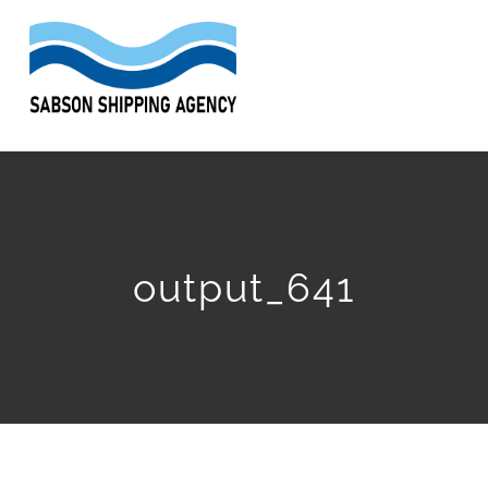
Skip
to
Togg
content
Navi
HOME
ABOUT
output_641
SERVICES
WORK
ARTICLES
GET QUOTE