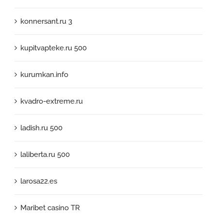
konnersant.ru 3
kupitvapteke.ru 500
kurumkan.info
kvadro-extreme.ru
ladish.ru 500
laliberta.ru 500
larosa22.es
Maribet casino TR