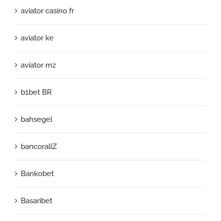
aviator casino fr
aviator ke
aviator mz
b1bet BR
bahsegel
bancorallZ
Bankobet
Basaribet