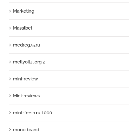
Marketing
Masalbet
medreg75.ru
mellyoitzl.org 2
mini-review
Mini-reviews
mint-fresh.ru 1000
mono brand