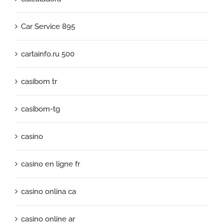
Car Service 895
cartainfo.ru 500
casibom tr
casibom-tg
casino
casino en ligne fr
casino onlina ca
casino online ar