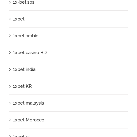
1x-bet.sbs
1xbet
1xbet arabic
1xbet casino BD
1xbet india
1xbet KR
1xbet malaysia
1xbet Morocco
1xbet pt