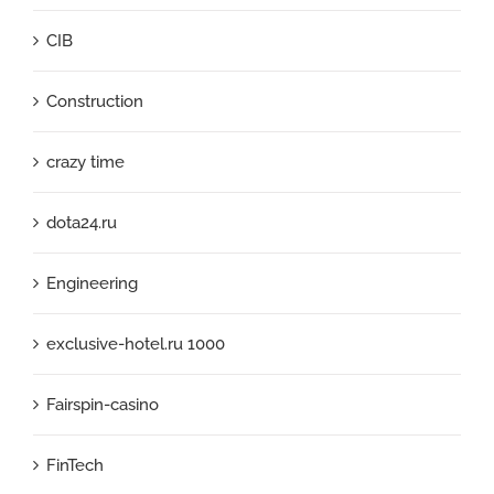
CIB
Construction
crazy time
dota24.ru
Engineering
exclusive-hotel.ru 1000
Fairspin-casino
FinTech