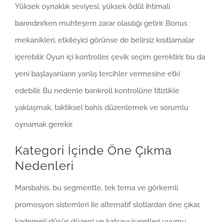
Yüksek oynaklık seviyesi, yüksek ödül ihtimali
barındırırken muhteşem zarar olasılığı getirir. Bonus
mekanikleri, etkileyici görünse de belirsiz kısıtlamalar
içerebilir. Oyun içi kontroller, çevik seçim gerektirir, bu da
yeni başlayanların yanlış tercihler vermesine etki
edebilir. Bu nedenle bankroll kontrolüne titizlikle
yaklaşmak, taktiksel bahis düzenlemek ve sorumlu
oynamak gerekir.
Kategori İçinde Öne Çıkma
Nedenleri
Marsbahis, bu segmentte, tek tema ve görkemli
promosyon sistemleri ile alternatif slotlardan öne çıkar,
kademeli düşüş düzeni ve katsayı işaretleri uyumu,