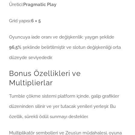
Üretici:
Pragmatic Play
Grid yapısı:
6 × 5
Oyuncuya iade oranı ve değişkenlik: yaygın şekilde
96,5%
şeklinde belirtilmiştir ve slotun değişkenliği orta
düzeyde seviyededir.
Bonus Özellikleri ve
Multiplierlar
Tumble çökme sistemi platform içinde, galip grafikler
düzeninden silinir ve yer tutacak yenileri yerleşir. Bu
özellik, sürekli ödül sunmayı destekler.
Multiplikatör sembolleri ve Zeus’un müdahalesi, oyuna