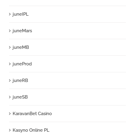
juneIPL
juneMars
juneMB
juneProd
juneRB
juneSB
KaravanBet Casino
Kasyno Online PL