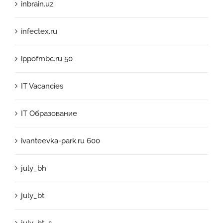
inbrain.uz
infectex.ru
ippofmbc.ru 50
IT Vacancies
IT Образование
ivanteevka-park.ru 600
july_bh
july_bt
july_bt_s