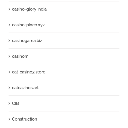
casino-glory india
casino-pinco.xyz
casinogama.biz
casinom
cat-casino3.store
catcazinos.art
CIB
Construction