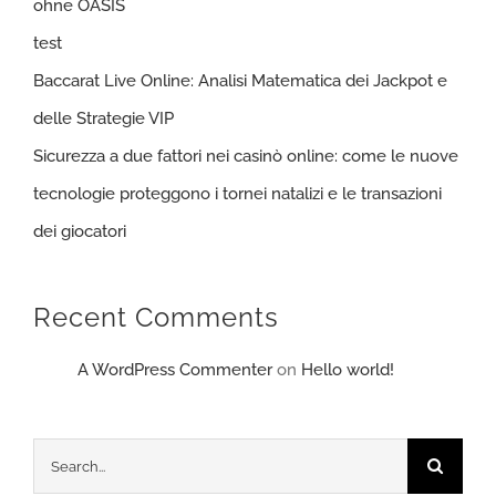
ohne OASIS
test
Baccarat Live Online: Analisi Matematica dei Jackpot e
delle Strategie VIP
Sicurezza a due fattori nei casinò online: come le nuove
tecnologie proteggono i tornei natalizi e le transazioni
dei giocatori
Recent Comments
A WordPress Commenter
on
Hello world!
Search
for: