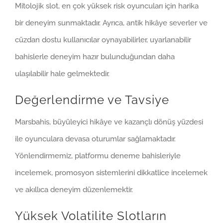
Mitolojik slot, en çok yüksek risk oyuncuları için harika
bir deneyim sunmaktadır. Ayrıca, antik hikâye severler ve
cüzdan dostu kullanıcılar oynayabilirler, uyarlanabilir
bahislerle deneyim hazır bulunduğundan daha
ulaşılabilir hale gelmektedir.
Değerlendirme ve Tavsiye
Marsbahis, büyüleyici hikâye ve kazançlı dönüş yüzdesi
ile oyunculara devasa oturumlar sağlamaktadır.
Yönlendirmemiz, platformu deneme bahisleriyle
incelemek, promosyon sistemlerini dikkatlice incelemek
ve akıllıca deneyim düzenlemektir.
Yüksek Volatilite Slotların