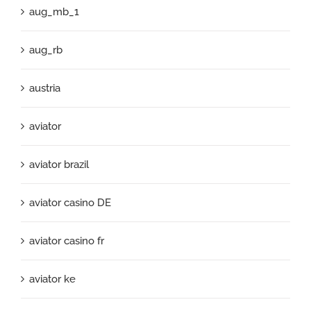
aug_mb_1
aug_rb
austria
aviator
aviator brazil
aviator casino DE
aviator casino fr
aviator ke