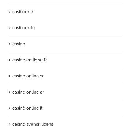
casibom tr
casibom-tg
casino
casino en ligne fr
casino onlina ca
casino online ar
casinò online it
casino svensk licens