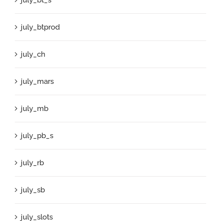
july_btprod
july_ch
july_mars
july_mb
july_pb_s
july_rb
july_sb
july_slots