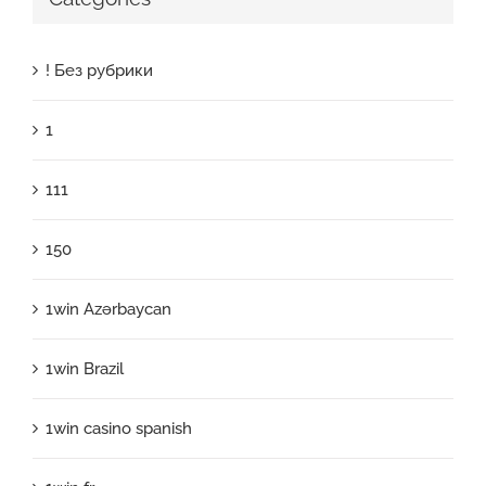
! Без рубрики
1
111
150
1win Azərbaycan
1win Brazil
1win casino spanish