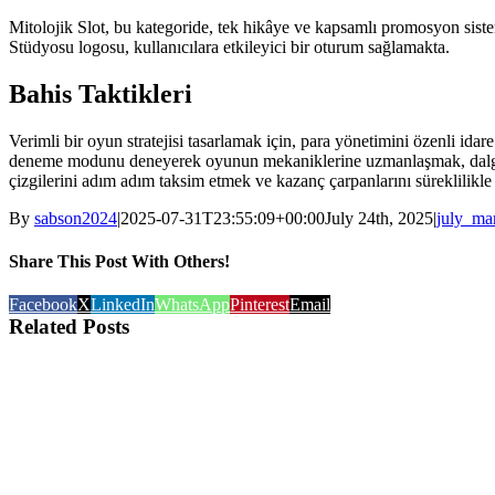
Mitolojik Slot, bu kategoride, tek hikâye ve kapsamlı promosyon sist
Stüdyosu logosu, kullanıcılara etkileyici bir oturum sağlamakta.
Bahis Taktikleri
Verimli bir oyun stratejisi tasarlamak için, para yönetimini özenli id
deneme modunu deneyerek oyunun mekaniklerine uzmanlaşmak, dalgalanm
çizgilerini adım adım taksim etmek ve kazanç çarpanlarını süreklilikle
By
sabson2024
|
2025-07-31T23:55:09+00:00
July 24th, 2025
|
july_ma
Share This Post With Others!
Facebook
X
LinkedIn
WhatsApp
Pinterest
Email
Related Posts