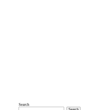
Search
Search