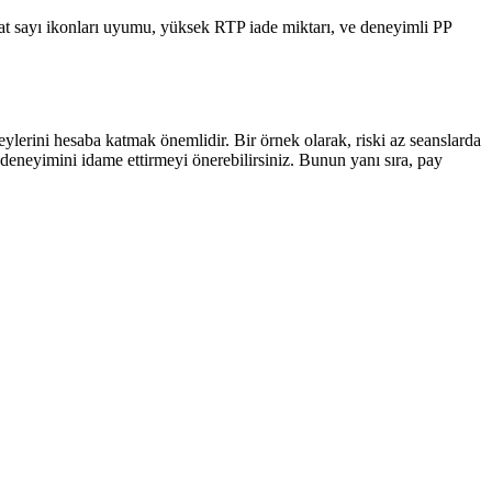
kat sayı ikonları uyumu, yüksek RTP iade miktarı, ve deneyimli PP
ylerini hesaba katmak önemlidir. Bir örnek olarak, riski az seanslarda
neyimini idame ettirmeyi önerebilirsiniz. Bunun yanı sıra, pay