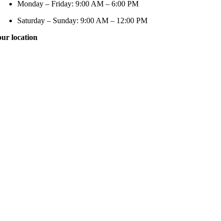
Monday – Friday: 9:00 AM – 6:00 PM
Saturday – Sunday: 9:00 AM – 12:00 PM
our location