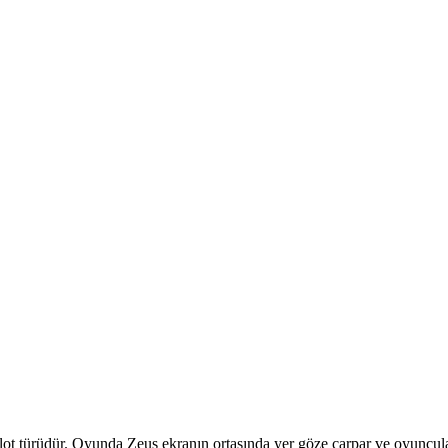
r slot türüdür. Oyunda Zeus ekranın ortasında yer göze çarpar ve oyunc