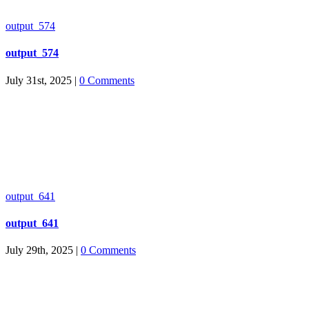
output_574
output_574
July 31st, 2025
|
0 Comments
output_641
output_641
July 29th, 2025
|
0 Comments