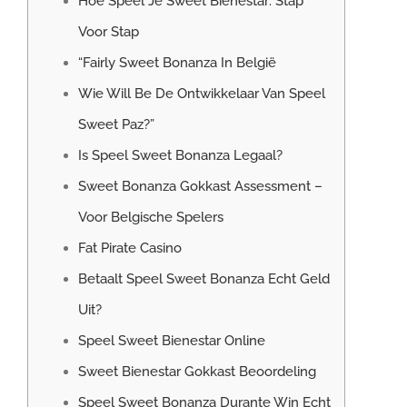
Hoe Speel Je Sweet Bienestar: Stap
Voor Stap
“Fairly Sweet Bonanza In België
Wie Will Be De Ontwikkelaar Van Speel
Sweet Paz?”
Is Speel Sweet Bonanza Legaal?
Sweet Bonanza Gokkast Assessment –
Voor Belgische Spelers
Fat Pirate Casino
Betaalt Speel Sweet Bonanza Echt Geld
Uit?
Speel Sweet Bienestar Online
Sweet Bienestar Gokkast Beoordeling
Speel Sweet Bonanza Durante Win Echt