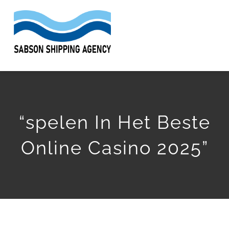
Skip
to
Togg
content
Navi
HOME
ABOUT
“spelen In Het Beste
SERVICES
Online Casino 2025”
WORK
ARTICLES
GET QUOTE