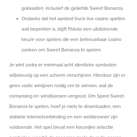
gokkasten, inclusief de geliefde Sweet Bonanza.
Ondanks dat het aanbod truck live casino spellen
wat beperkter is, blijft Pistolo een uitstekende
keuze voor spelers die een betrouwbaar casino
zoeken om Sweet Bonanza te spelen.
Je wint zodra er minimaal acht identieke symbolen
willekeurig op een scherm verschijnen. Hierdoor zijn er
geen vaste winlijnen nodig om te winnen, wat de
comprising en winstkansen vergroot. Om Speel Sweet
Bonanza te spelen, hoef je niets te downloaden; een
stabiele internetverbinding en een webbrowser zijn
voldoende. Het spel bevat een kleurrijke selectie