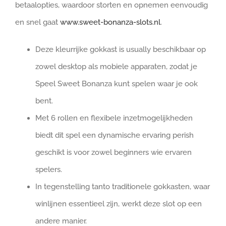
betaalopties, waardoor storten en opnemen eenvoudig
en snel gaat
www.sweet-bonanza-slots.nl
.
Deze kleurrijke gokkast is usually beschikbaar op
zowel desktop als mobiele apparaten, zodat je
Speel Sweet Bonanza kunt spelen waar je ook
bent.
Met 6 rollen en flexibele inzetmogelijkheden
biedt dit spel een dynamische ervaring perish
geschikt is voor zowel beginners wie ervaren
spelers.
In tegenstelling tanto traditionele gokkasten, waar
winlijnen essentieel zijn, werkt deze slot op een
andere manier.