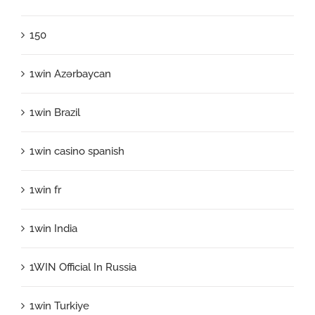
150
1win Azərbaycan
1win Brazil
1win casino spanish
1win fr
1win India
1WIN Official In Russia
1win Turkiye