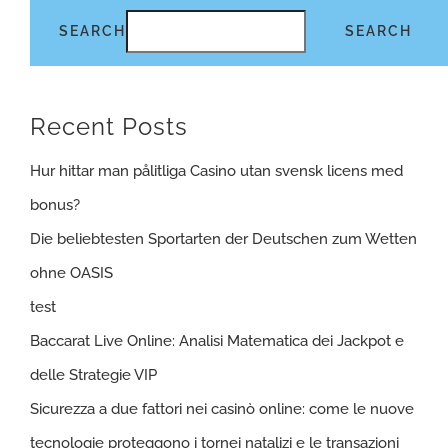
SEARCH
SEARCH
Recent Posts
Hur hittar man pålitliga Casino utan svensk licens med
bonus?
Die beliebtesten Sportarten der Deutschen zum Wetten
ohne OASIS
test
Baccarat Live Online: Analisi Matematica dei Jackpot e
delle Strategie VIP
Sicurezza a due fattori nei casinò online: come le nuove
tecnologie proteggono i tornei natalizi e le transazioni