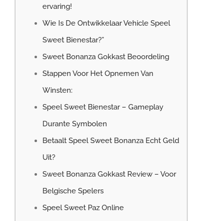
ervaring!
Wie Is De Ontwikkelaar Vehicle Speel
Sweet Bienestar?”
Sweet Bonanza Gokkast Beoordeling
Stappen Voor Het Opnemen Van
Winsten:
Speel Sweet Bienestar – Gameplay
Durante Symbolen
Betaalt Speel Sweet Bonanza Echt Geld
Uit?
Sweet Bonanza Gokkast Review – Voor
Belgische Spelers
Speel Sweet Paz Online