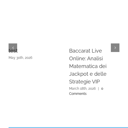
test
Baccarat Live
Online: Analisi
May 30th, 2026
Matematica dei
Jackpot e delle
Strategie VIP
March 18th, 2026
|
0
Comments