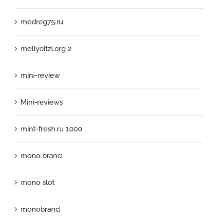
medreg75.ru
mellyoitzl.org 2
mini-review
Mini-reviews
mint-fresh.ru 1000
mono brand
mono slot
monobrand