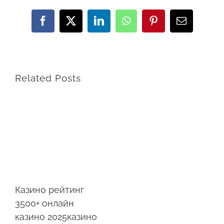
Facebook
X
LinkedIn
WhatsApp
Pinterest
Email
Related Posts
Казино рейтинг
3500+ онлайн
казино 2025казино