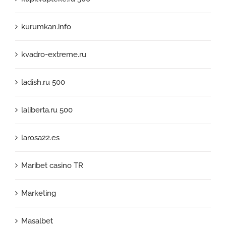
kurumkan.info
kvadro-extreme.ru
ladish.ru 500
laliberta.ru 500
larosa22.es
Maribet casino TR
Marketing
Masalbet