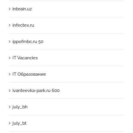
inbrain.uz
infectex.ru
ippofmbc.ru 50
IT Vacancies
IT Образование
ivanteevka-park.ru 600
july_bh
july_bt