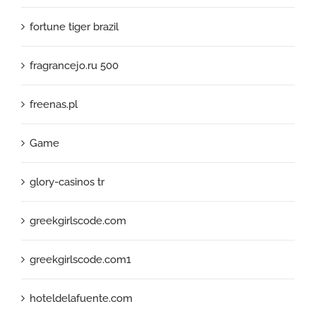
fortune tiger brazil
fragrancejo.ru 500
freenas.pl
Game
glory-casinos tr
greekgirlscode.com
greekgirlscode.com1
hoteldelafuente.com