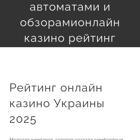
автоматами и
обзорамионлайн
казино рейтинг
Рейтинг онлайн
казино Украины
2025
Молодая компания, которая создала комфортные