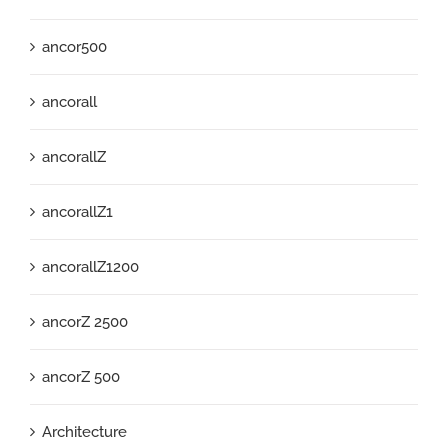
ancor500
ancorall
ancorallZ
ancorallZ1
ancorallZ1200
ancorZ 2500
ancorZ 500
Architecture