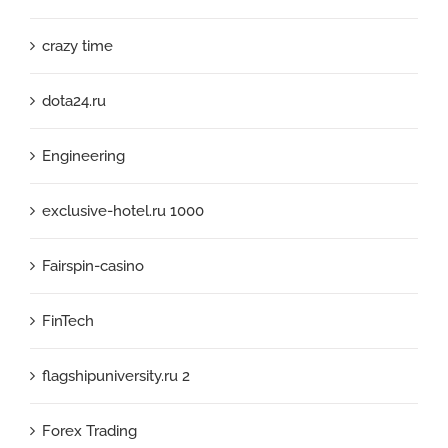
crazy time
dota24.ru
Engineering
exclusive-hotel.ru 1000
Fairspin-casino
FinTech
flagshipuniversity.ru 2
Forex Trading