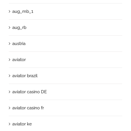
aug_mb_1
aug_rb
austria
aviator
aviator brazil
aviator casino DE
aviator casino fr
aviator ke