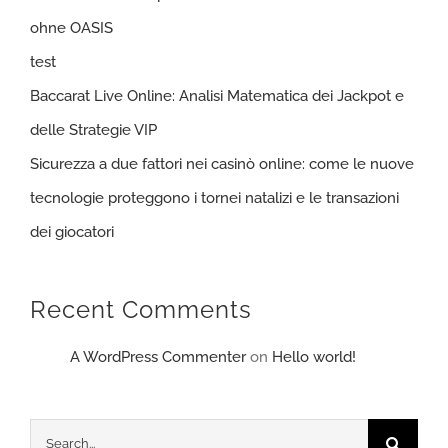
ohne OASIS
test
Baccarat Live Online: Analisi Matematica dei Jackpot e
delle Strategie VIP
Sicurezza a due fattori nei casinò online: come le nuove
tecnologie proteggono i tornei natalizi e le transazioni
dei giocatori
Recent Comments
A WordPress Commenter
on
Hello world!
Search