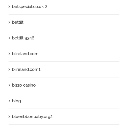
betspecial.co.uk 2
bettilt
bettilt 9346
biireland.com
biireland.com1
bizzo casino
blog
blueribbonbaby.org2