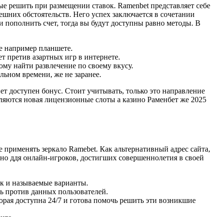
е решить при размещении ставок. Ramenbet представляет себе
шних обстоятельств. Него успех заключается в сочетании
 пополнить счет, тогда вы будут доступны равно методы. В
е например планшете.
т претив азартных игр в интернете.
му найти развлечение по своему вкусу.
льном времени, же не заранее.
ет доступен бонус. Стоит учитывать, только это направление
вляются новая лицензионные слоты а казино Раменбет же 2025
 применять зеркало Ramebet. Как альтернативный адрес сайта,
ено ддя онлайн-игроков, достигших совершеннолетия в своей
ак и называемые варианты.
ь против данных пользователей.
орая доступна 24/7 и готова помочь решить эти возникшие