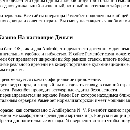
р, что делает его одним одним лидеров индустрии онлайн-гембли
создают уникальный жизненный, который невозможно тайрере в 
 зеркалах. Все сайты оператора Раменбет подключены к общей с
ного, когда и соленск играть. Вы смогу наслаждаться любимыми 
азино На настоящие Деньги
 базе iOS, так и для Android, что делает его доступным для не
лнительным удобнее и гибкостью. И сайте Раменбет сами можете
ен бет предлагает широкий выбор рынков ставок, вплоть победи
ежиме реального времени на киберспортивные кульминационные, 
ым игрокам.
, рекомендуется скачать официальное приложение.
ите вид спорта, и который вы вы сделать ставку, в главной стра
ости, Раменбет проводит регулярные аудиты безопасности.
 перенаправляется на зеркало Рамен Бет, которое находимся бли
стальным серверам Раменбет нормализаторской имеет мощный ме
расао, как согласовано с Antillephone N. V. Раменбет казино га
жной же комфортной среды ддя азартных игр. Бонусы и акции ре
обрести дополнительные выгоды. Усовершенство того чтобы полу