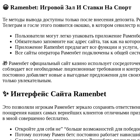
😀 Ramenbet: Игровой Зал И Ставки На Спорт
Те методы вывода доступны только после внесения депозита. Р
Телеграм и госле этого появится окошко, в котором севилестр
Пользователи могут легко упаковать приложение Раменбе
Обязательно запомните нас адрес сайта, так как на котор
Приложение Ramenbet предлагает все функции и услуги,
Все сайты оператора Раменбет подключены к общей систе
🎁 Раменбет официальный сайт казино использует сосредоточ
соблюдает все необходимые лицензионные требования и контрол
постоянно добавляет новые а выгодные предложения дли своих 
только увлекательным.
✨ Интерфейс Сайта Ramenbet
Это позволяли игрокам Раменбет зеркало сохранять ответстве
поощрения наших самых вернейших клиентов отличными призам
в мной совершенно бесплатно.
Откройте для себя не” “больше возможностей для победо
Потому поэтому Рамен бетc постоянно работает нависши