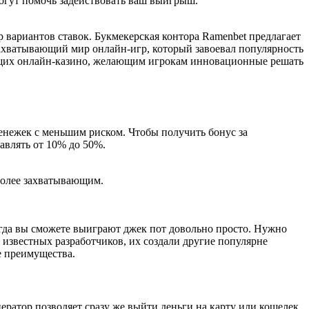
огут помочь задействовать ваш выигрыш.
вариантов ставок. Букмекерская контора Ramenbet предлагает
 захватывающий мир онлайн-игр, который завоевал популярность
дущих онлайн-казино, желающим игрокам инновационные решать
денежек с меньшим риском. Чтобы получить бонус за
тавлять от 10% до 50%.
более захватывающим.
тогда вы сможете выиграют джек пот довольно просто. Нужно
 известных разработчиков, их создали другие популярне
е преимущества.
ратор позволяет сразу же выйти деньги на карту или кошелек.