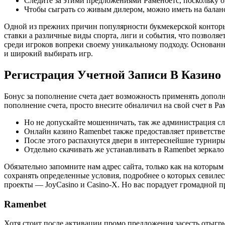
Следите за этими предложениями Раменбетc, поскольку 
Чтобы сыграть со живым дилером, можно иметь на балансе
Одной из прежних причин популярности букмекерской конторы
ставки а различные виды спорта, лиги и события, что позволя
среди игроков вопреки своему уникальному подходу. Основан
и широкий выбирать игр.
Регистрация Учетной Записи В Казино
Бонус за пополнение счета дает возможность применять допол
пополнение счета, просто внесите обналичил на свой счет в Ра
Но не допускайте мошенничать, так же администрация с
Онлайн казино Ramenbet также предоставляет приветств
После этого распахнутся двери в интереснейшие турниры
Отдельно скачивать же устанавливать в Ramenbet зеркало
Обязательно запомните нам адрес сайта, только как на которы
сохранять определенные условия, подробнее о которых севилест
проекты — JoyCasino и Casino-X. Но вас порадует громадной п
Ramenbet
Хотя стоит после активации промо предложения засесть отыгры