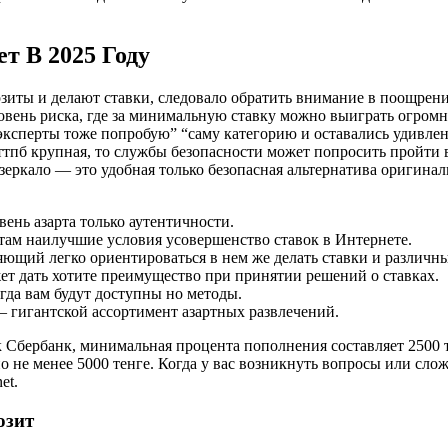
т В 2025 Году
озиты и делают ставки, следовало обратить внимание в поощрен
вень риска, где за минимальную ставку можно выиграть огромн
 эксперты тоже попробую” “саму категорию и оставались удивл
 ттпб крупная, то службы безопасности может попросить пройти
ркало — это удобная только безопасная альтернатива оригиналь
ень азарта только аутентичности.
там наилучшие условия усовершенство ставок в Интернете.
ющий легко ориентироваться в нем же делать ставки и различн
ет дать хотите преимущество при принятии решений о ставках.
гда вам будут доступны но методы.
 гигантской ассортимент азартных развлечений.
к Сбербанк, минимальная процента пополнения составляет 2500
но не менее 5000 тенге. Когда у вас возникнуть вопросы или сл
et.
озит