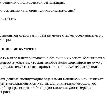
ем решения о полноценной регистрации.
ут основные категории таких вознаграждений:
полнения.
твенными средствами. Тем не менее следует осознавать, что у
м игры.
онного документа
вать в игре в интернет-казино без лишних хлопот. Большинство
ажается в условии, что для приобретения фриспинов не нужно
дит для тех, кто ценит приватность и не желает раскрывать
ивать данные эксплуатацию заданными машинами или назначать
ратить неожиданных ситуаций. Дополнительно необходимо
ений при регистрации без предоставления удостоверения
х рисков.