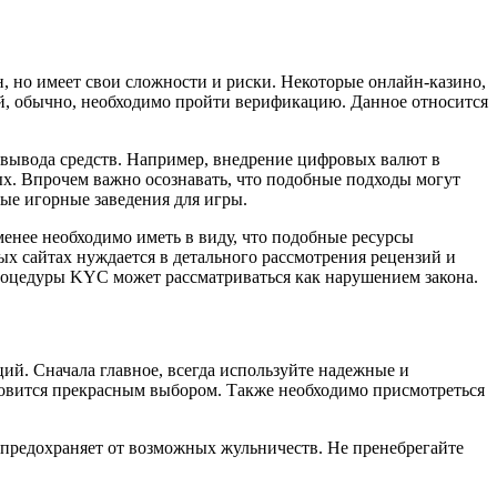
, но имеет свои сложности и риски. Некоторые онлайн-казино,
й, обычно, необходимо пройти верификацию. Данное относится
 вывода средств. Например, внедрение цифровых валют в
ых. Впрочем важно осознавать, что подобные подходы могут
ые игорные заведения для игры.
енее необходимо иметь в виду, что подобные ресурсы
х сайтах нуждается в детального рассмотрения рецензий и
процедуры KYC может рассматриваться как нарушением закона.
ий. Сначала главное, всегда используйте надежные и
тановится прекрасным выбором. Также необходимо присмотреться
 предохраняет от возможных жульничеств. Не пренебрегайте