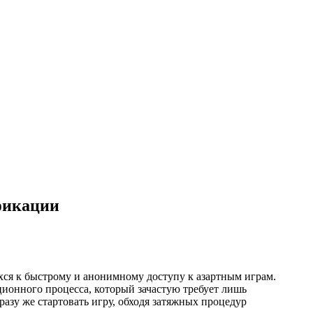
фикации
хся к быстрому и анонимному доступу к азартным играм.
ионного процесса, который зачастую требует лишь
разу же стартовать игру, обходя затяжных процедур