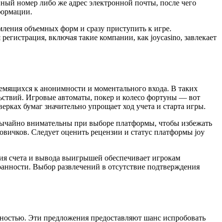
нный номер либо же адрес электронной почты, после чего
формации.
ления объемных форм и сразу приступить к игре.
егистрация, включая такие компании, как joycasino, завлекает
ремящихся к анонимности и моментального входа. В таких
ьствий. Игровые автоматы, покер и колесо фортуны — вот
ерках бумаг значительно упрощает ход учета и старта игры.
звычайно внимательны при выборе платформы, чтобы избежать
овичков. Следует оценить рецензии и статус платформы joy
ия счета и вывода выигрышей обеспечивает игрокам
ранности. Выбор развлечений в отсутствие подтверждения
ожностью. Эти предложения предоставляют шанс испробовать