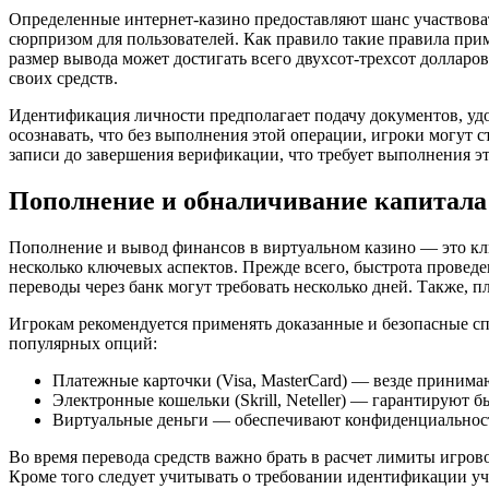
Определенные интернет-казино предоставляют шанс участвова
сюрпризом для пользователей. Как правило такие правила при
размер вывода может достигать всего двухсот-трехсот долларов
своих средств.
Идентификация личности предполагает подачу документов, удо
осознавать, что без выполнения этой операции, игроки могут 
записи до завершения верификации, что требует выполнения это
Пополнение и обналичивание капитала
Пополнение и вывод финансов в виртуальном казино — это клю
несколько ключевых аспектов. Прежде всего, быстрота проведен
переводы через банк могут требовать несколько дней. Также, пл
Игрокам рекомендуется применять доказанные и безопасные спо
популярных опций:
Платежные карточки (Visa, MasterCard) — везде принима
Электронные кошельки (Skrill, Neteller) — гарантируют 
Виртуальные деньги — обеспечивают конфиденциальност
Во время перевода средств важно брать в расчет лимиты игро
Кроме того следует учитывать о требовании идентификации уч