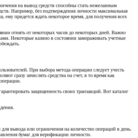
ничения на вывод средств способны стать нежеланным
дств. Например, без подтверждения личности максимальная
уш, ему придется ждать некоторое время, для получения всех
янии отнять от некоторых часов до некоторых дней. Важно
жками. Некоторые казино в состоянии замораживать учетные
обеждать.
льзователей. При выбора метода операции следует учесть
яют сразу зачислять средства на счет, в то время как
 операции.
гарантировать защищенность своих транзакций. Вот каталог
дения.
для вывода или ограничения на количество операций в день.
тавления бумаг для верификации личности.