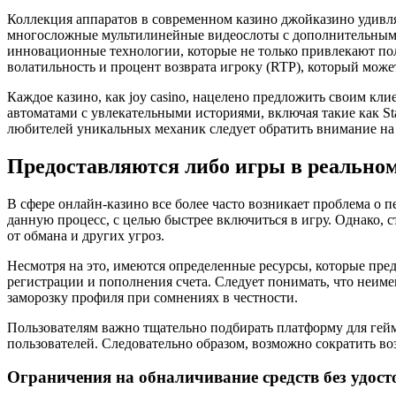
Коллекция аппаратов в современном казино джойказино удивля
многосложные мультилинейные видеослоты с дополнительными 
инновационные технологии, которые не только привлекают пол
волатильность и процент возврата игроку (RTP), который може
Каждое казино, как joy casino, нацелено предложить своим к
автоматами с увлекательными историями, включая такие как St
любителей уникальных механик следует обратить внимание на
Предоставляются либо игры в реальном
В сфере онлайн-казино все более часто возникает проблема о 
данную процесс, с целью быстрее включиться в игру. Однако, с
от обмана и других угроз.
Несмотря на это, имеются определенные ресурсы, которые пре
регистрации и пополнения счета. Следует понимать, что неи
заморозку профиля при сомнениях в честности.
Пользователям важно тщательно подбирать платформу для гейм
пользователей. Следовательно образом, возможно сократить в
Ограничения на обналичивание средств без удост