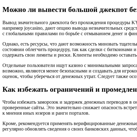
Можно ли вывести большой джекпот бе
Вывод значительного джекпота без прохождения процедуры KYC
например joycasino, дают опцию вывода незначительных сред
с глобальными правилами по борьбе с отмыванием денег и фи
Однако, есть ресурсы, что дают возможность миновать тщател
состоянии облегчить процедуру, так как сделки с биткоинами
содержать свои лимиты и риски. Клиенты необходимо оставать
Отдельные пользователи ищут казино с минимальными запроса
возможно, являются менее безопасными и создавать для игрок
оценок, чтобы уберечься от денежных утрат. Следует также ос
Как избежать ограничений и промедле
Чтобы избежать заморозок и задержек денежных переводов в он
проверенные сайты. Это значительно снижает опасность встрет
к мнения иных юзеров и ранги порталов.
Кроме, рекомендуется применять верифицированные денежные с
регулярно обновлять сведения о своих банковских данных, чт