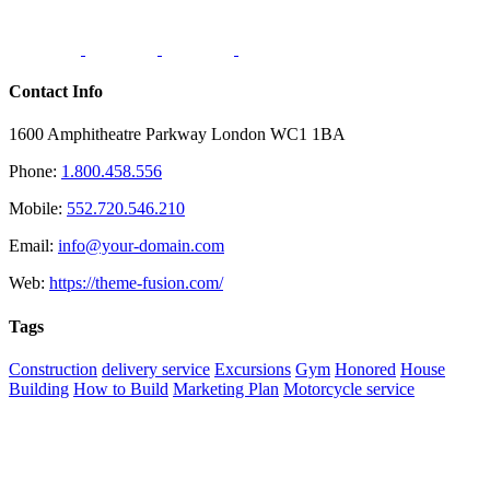
Contact Info
1600 Amphitheatre Parkway London WC1 1BA
Phone:
1.800.458.556
Mobile:
552.720.546.210
Email:
info@your-domain.com
Web:
https://theme-fusion.com/
Tags
Construction
delivery service
Excursions
Gym
Honored
House
Building
How to Build
Marketing Plan
Motorcycle service