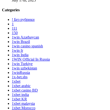
July 17th, 2025
Categories
! Без рубрики
1
111
150
1win Azərbaycan
1win Brazil
1win casino spanish
1win fr
1win India
1WIN Official In Russia
1win Turkiye
1win uzbekistan
1winRussia
1x-bet.sbs
1xbet
1xbet arabic
1xbet casino BD
1xbet india
1xbet KR
1xbet malaysia
1xbet Morocco