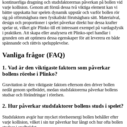
kontinuerliga dragning och studsfaktorernas påverkan på bollen vid
varje kollision. Genom att förstå dessa två viktiga element kan vi
bättre uppskatta hur spelets dynamik uppstår och varför bollen rör
sig på oförutsägbara men fysikaliskt förutsägbara sätt. Materialval,
design och proportioner i spelet påverkar direkt hur dessa krafter
spelar ut, vilket gör Plinko till ett intressant exempel på vardagsfysik
i praktiken. Att skapa eller analysera ett Plinko-spel handlar i
grunden om att optimera dessa egenskaper för att leverera en både
spännande och rättvis spelupplevelse.
Vanliga frågor (FAQ)
1. Vad är den viktigaste faktorn som påverkar
bollens rörelse i Plinko?
Gravitation är den viktigaste faktorn eftersom den driver bollen
nedåt genom spelbrädet, medan studsfaktorerna påverkar bollens
studsar och förändringar i rörelsen.
2. Hur påverkar studsfaktorer bollens studs i spelet?
Studsfaktorn avgör hur mycket rörelseenergi bollen behåller efter
varje kollision, vilket i sin tur påverkar hur långt och hur ofta bollen