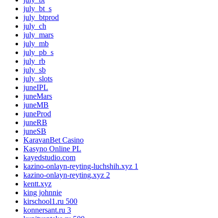
july_bt_s
july_btprod
july_ch
july_mars
july_mb
july_pb_s
july_rb
july_sb
july_slots
juneIPL
juneMars
juneMB
juneProd
juneRB
juneSB
KaravanBet Casino
Kasyno Online PL
kayedstudio.com
kazino-onlayn-reyting-luchshih.xyz 1
kazino-onlayn-reyting.xyz 2
kentt.xyz
king johnnie
kirschool1.ru 500
konnersant.ru 3