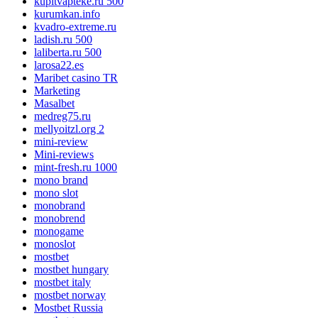
kupitvapteke.ru 500
kurumkan.info
kvadro-extreme.ru
ladish.ru 500
laliberta.ru 500
larosa22.es
Maribet casino TR
Marketing
Masalbet
medreg75.ru
mellyoitzl.org 2
mini-review
Mini-reviews
mint-fresh.ru 1000
mono brand
mono slot
monobrand
monobrend
monogame
monoslot
mostbet
mostbet hungary
mostbet italy
mostbet norway
Mostbet Russia