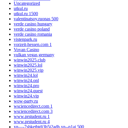
Uncategorized
utkul.ru
utkul.ru 1500
valentinatsoy.ruonas 500
verde casino hungary
verde casino poland
verde casino romania
vistenpark.ru
vorzeit-hessen.com 1
Vovan Casino
vulkan vegas germany
winwin2025.club
winwin2025.lol
winwin2025.vip
winwin24.lol
winwin24.onl
winwin24.pro
winwin24.quest
winwin24.vip
wow-party.ru
wsciencedirect.com 1
wsciencedirect.com 3
www.prstudent.ru 1
www.prstudent.ru 4
xn—-7sbketbtdj3b5i2adh.xn--p1ai 500