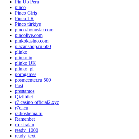
Pin Up Peru
pinco
Pinco Giriş
Pinco TR
Pinco türkiye
pinco-bonuslar.com
pincolive.com
pinkokasino.com
plazanshop.ru 600
plinko
plinko in
plinko UK
plinko_pl
porngames
posmcenter.ru 500
Post
prestamos
Qizilbilet
r7-casino-official2.xyz
r7c.icu
radioshema.ru
Ramenbet
rb_siralan
ready_1000
ready_text