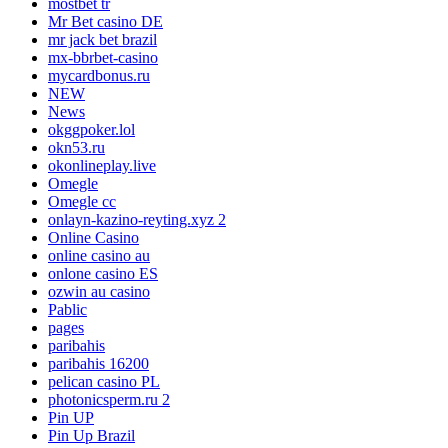
mostbet tr
Mr Bet casino DE
mr jack bet brazil
mx-bbrbet-casino
mycardbonus.ru
NEW
News
okggpoker.lol
okn53.ru
okonlineplay.live
Omegle
Omegle cc
onlayn-kazino-reyting.xyz 2
Online Casino
online casino au
onlone casino ES
ozwin au casino
Pablic
pages
paribahis
paribahis 16200
pelican casino PL
photonicsperm.ru 2
Pin UP
Pin Up Brazil