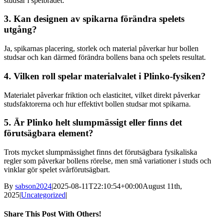
studsar i spelbrädet.
3. Kan designen av spikarna förändra spelets
utgång?
Ja, spikarnas placering, storlek och material påverkar hur bollen
studsar och kan därmed förändra bollens bana och spelets resultat.
4. Vilken roll spelar materialvalet i Plinko-fysiken?
Materialet påverkar friktion och elasticitet, vilket direkt påverkar
studsfaktorerna och hur effektivt bollen studsar mot spikarna.
5. Är Plinko helt slumpmässigt eller finns det
förutsägbara element?
Trots mycket slumpmässighet finns det förutsägbara fysikaliska
regler som påverkar bollens rörelse, men små variationer i studs och
vinklar gör spelet svårförutsägbart.
By
sabson2024
|
2025-08-11T22:10:54+00:00
August 11th,
2025
|
Uncategorized
|
Share This Post With Others!