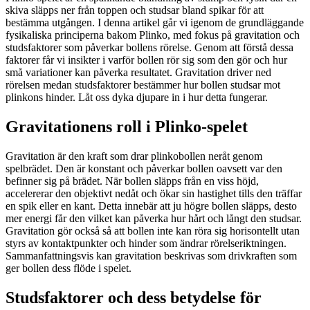
skiva släpps ner från toppen och studsar bland spikar för att
bestämma utgången. I denna artikel går vi igenom de grundläggande
fysikaliska principerna bakom Plinko, med fokus på gravitation och
studsfaktorer som påverkar bollens rörelse. Genom att förstå dessa
faktorer får vi insikter i varför bollen rör sig som den gör och hur
små variationer kan påverka resultatet. Gravitation driver ned
rörelsen medan studsfaktorer bestämmer hur bollen studsar mot
plinkons hinder. Låt oss dyka djupare in i hur detta fungerar.
Gravitationens roll i Plinko-spelet
Gravitation är den kraft som drar plinkobollen neråt genom
spelbrädet. Den är konstant och påverkar bollen oavsett var den
befinner sig på brädet. När bollen släpps från en viss höjd,
accelererar den objektivt nedåt och ökar sin hastighet tills den träffar
en spik eller en kant. Detta innebär att ju högre bollen släpps, desto
mer energi får den vilket kan påverka hur hårt och långt den studsar.
Gravitation gör också så att bollen inte kan röra sig horisontellt utan
styrs av kontaktpunkter och hinder som ändrar rörelseriktningen.
Sammanfattningsvis kan gravitation beskrivas som drivkraften som
ger bollen dess flöde i spelet.
Studsfaktorer och dess betydelse för