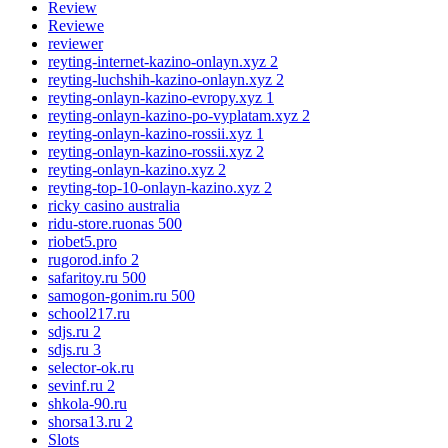
Review
Reviewe
reviewer
reyting-internet-kazino-onlayn.xyz 2
reyting-luchshih-kazino-onlayn.xyz 2
reyting-onlayn-kazino-evropy.xyz 1
reyting-onlayn-kazino-po-vyplatam.xyz 2
reyting-onlayn-kazino-rossii.xyz 1
reyting-onlayn-kazino-rossii.xyz 2
reyting-onlayn-kazino.xyz 2
reyting-top-10-onlayn-kazino.xyz 2
ricky casino australia
ridu-store.ruonas 500
riobet5.pro
rugorod.info 2
safaritoy.ru 500
samogon-gonim.ru 500
school217.ru
sdjs.ru 2
sdjs.ru 3
selector-ok.ru
sevinf.ru 2
shkola-90.ru
shorsa13.ru 2
Slots