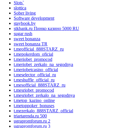
Slots`
slottica
Sober living
Software development
staybook.by
stkbank.ru Пинко казино 5000 RU
sugar rush
sweet bonanza
sweet bonanza TR
t.meofficial_888STARZ_ru
t.mepokerdom_oficial
t.meriobet_promocod
t.meriobet_zerkalo_na_segodnya
t.meriobetcasino_official
t.meselector_official_ru
t.meshuffle_official_ru
t.mesofficial_888STARZ_ru
t.mesriobet_promocod
t.mesriobet_zerkalo_na_segodnya
t.metop_kazino_online
t.metoppoker_bonuses
t.mezerkalo_888STARZ_official
triartarenda.ru 500
ugrapromforum.ru 2
ugrapromforum.ru 3