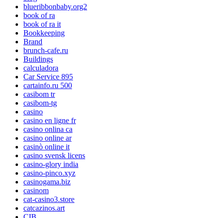
blueribbonbaby.org2
book of ra
book of ra it
Bookkeeping
Brand
brunch-cafe.ru
Buildings
calculadora
Car Service 895
cartainfo.ru 500
casibom tr
casibom-tg
casino
casino en ligne fr
casino onlina ca
casino online ar
casinò online it
casino svensk licens
casino-glory india
casino-pinco.xyz
casinogama.biz
casinom
cat-casino3.store
catcazinos.art
CIB