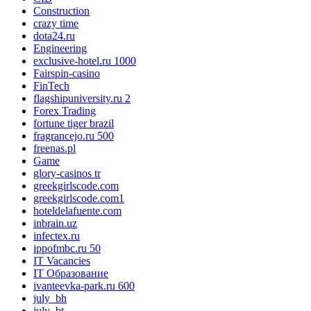
Construction
crazy time
dota24.ru
Engineering
exclusive-hotel.ru 1000
Fairspin-casino
FinTech
flagshipuniversity.ru 2
Forex Trading
fortune tiger brazil
fragrancejo.ru 500
freenas.pl
Game
glory-casinos tr
greekgirlscode.com
greekgirlscode.com1
hoteldelafuente.com
inbrain.uz
infectex.ru
ippofmbc.ru 50
IT Vacancies
IT Образование
ivanteevka-park.ru 600
july_bh
july_bt