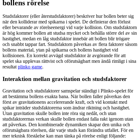
bollens rörelse
Studsfaktorer (eller återstudsfaktorer) beskriver hur bollen beter sig
när den kolliderar med spikarna i spelet. De definierar den förlust
eller bevarande av rörelseenergi vid varje kollision. Om studsfaktorn
är hög kommer bollen att studsa mycket och behålla större del av sin
hastighet, medan en låg studsfaktor innebär att bollen blir trögare
och snabbt tappar fart. Studsfaktorn påverkas av flera faktorer såsom
bollens material, ytan på spikarna och bollens hastighet vid
kollisionen. En korrekt avvägd studsfaktor är avgörande för att
spelet ska upplevas rättvist och oförutsägbart men ändå rimligt i sina
resultat
plinko game
.
Interaktion mellan gravitation och studsfaktorer
Gravitation och studsfaktorer samspelar ständigt i Plinko-spelet för
att bestämma bollens exakta bana. När bollen faller påverkas den
först av gravitationens accelererande kraft, och vid kontakt med
spikar inträder studsfaktorerna som ändrar riktning och hastighet.
Utan gravitation skulle bollen inte röra sig nedåt, och utan
studsfaktorernas verkan skulle bollen endast falla rakt igenom utan
att påverkas. Den kombinerade dynamiken skapar den unika och
oförutsägbara rörelsen, där varje studs kan förändra utfallet. För en
mer teknisk förståelse kan man tänka på rörelse enligt följande: