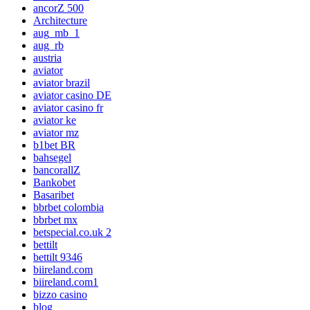
ancorZ 500
Architecture
aug_mb_1
aug_rb
austria
aviator
aviator brazil
aviator casino DE
aviator casino fr
aviator ke
aviator mz
b1bet BR
bahsegel
bancorallZ
Bankobet
Basaribet
bbrbet colombia
bbrbet mx
betspecial.co.uk 2
bettilt
bettilt 9346
biireland.com
biireland.com1
bizzo casino
blog