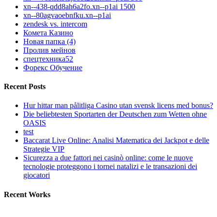
xn--438-qdd8ah6a2fo.xn--p1ai 1500
xn--80agvaoebnfku.xn--p1ai
zendesk vs. intercom
Комета Казино
Новая папка (4)
Пролив мейнов
спецтехника52
Форекс Обучение
Recent Posts
Hur hittar man pålitliga Casino utan svensk licens med bonus?
Die beliebtesten Sportarten der Deutschen zum Wetten ohne
OASIS
test
Baccarat Live Online: Analisi Matematica dei Jackpot e delle
Strategie VIP
Sicurezza a due fattori nei casinò online: come le nuove
tecnologie proteggono i tornei natalizi e le transazioni dei
giocatori
Recent Works