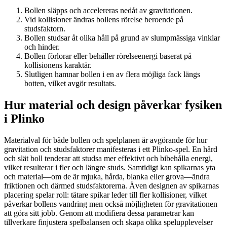
Bollen släpps och accelereras nedåt av gravitationen.
Vid kollisioner ändras bollens rörelse beroende på
studsfaktorn.
Bollen studsar åt olika håll på grund av slumpmässiga vinklar
och hinder.
Bollen förlorar eller behåller rörelseenergi baserat på
kollisionens karaktär.
Slutligen hamnar bollen i en av flera möjliga fack längs
botten, vilket avgör resultats.
Hur material och design påverkar fysiken
i Plinko
Materialval för både bollen och spelplanen är avgörande för hur
gravitation och studsfaktorer manifesteras i ett Plinko-spel. En hård
och slät boll tenderar att studsa mer effektivt och bibehålla energi,
vilket resulterar i fler och längre studs. Samtidigt kan spikarnas yta
och material—om de är mjuka, hårda, blanka eller grova—ändra
friktionen och därmed studsfaktorerna. Även designen av spikarnas
placering spelar roll: tätare spikar leder till fler kollisioner, vilket
påverkar bollens vandring men också möjligheten för gravitationen
att göra sitt jobb. Genom att modifiera dessa parametrar kan
tillverkare finjustera spelbalansen och skapa olika spelupplevelser