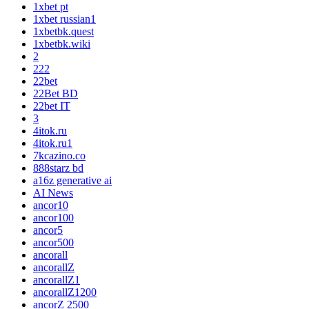
1xbet pt
1xbet russian1
1xbetbk.quest
1xbetbk.wiki
2
222
22bet
22Bet BD
22bet IT
3
4itok.ru
4itok.ru1
7kcazino.co
888starz bd
a16z generative ai
AI News
ancor10
ancor100
ancor5
ancor500
ancorall
ancorallZ
ancorallZ1
ancorallZ1200
ancorZ 2500