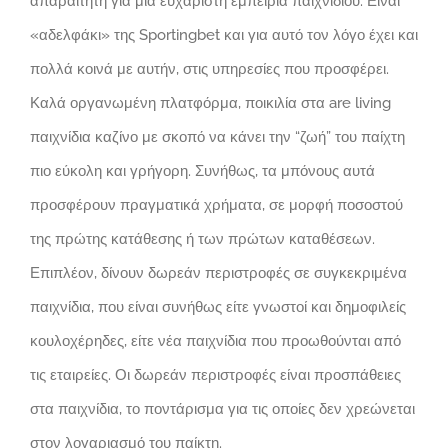
απαραίτητη για μια ευχάριστη εμπειρία παιχνιδιού. Είναι
«αδελφάκι» της Sportingbet και για αυτό τον λόγο έχει και
πολλά κοινά με αυτήν, στις υπηρεσίες που προσφέρει.
Καλά οργανωμένη πλατφόρμα, ποικιλία στα are living
παιχνίδια καζίνο με σκοπό να κάνει την “ζωή” του παίχτη
πιο εύκολη και γρήγορη. Συνήθως, τα μπόνους αυτά
προσφέρουν πραγματικά χρήματα, σε μορφή ποσοστού
της πρώτης κατάθεσης ή των πρώτων καταθέσεων.
Επιπλέον, δίνουν δωρεάν περιστροφές σε συγκεκριμένα
παιχνίδια, που είναι συνήθως είτε γνωστοί και δημοφιλείς
κουλοχέρηδες, είτε νέα παιχνίδια που προωθούνται από
τις εταιρείες. Οι δωρεάν περιστροφές είναι προσπάθειες
στα παιχνίδια, το ποντάρισμα για τις οποίες δεν χρεώνεται
στον λογαριασμό του παίκτη.