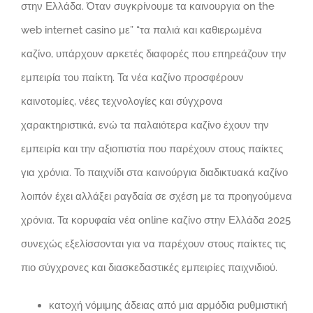
στην Ελλάδα. Όταν συγκρίνουμε τα καινουργια on the
web internet casino με” “τα παλιά και καθιερωμένα
καζίνο, υπάρχουν αρκετές διαφορές που επηρεάζουν την
εμπειρία του παίκτη. Τα νέα καζίνο προσφέρουν
καινοτομίες, νέες τεχνολογίες και σύγχρονα
χαρακτηριστικά, ενώ τα παλαιότερα καζίνο έχουν την
εμπειρία και την αξιοπιστία που παρέχουν στους παίκτες
για χρόνια. Το παιχνίδι στα καινούργια διαδικτυακά καζίνο
λοιπόν έχει αλλάξει ραγδαία σε σχέση με τα προηγούμενα
χρόνια. Τα κορυφαία νέα online καζίνο στην Ελλάδα 2025
συνεχώς εξελίσσονται για να παρέχουν στους παίκτες τις
πιο σύγχρονες και διασκεδαστικές εμπειρίες παιχνιδιού.
κατоχή vόμιμης άδειας από μια αрμόδια рυθμιστική