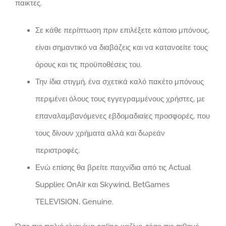
παικτες.
Σε κάθε περίπτωση πριν επιλέξετε κάποιο μπόνους,
είναι σημαντικό να διαβάζεις και να κατανοείτε τους
όρους και τις προϋποθέσεις του.
Την ίδια στιγμή, ένα σχετικά καλό πακέτο μπόνους
περιμένει όλους τους εγγεγραμμένους χρήστες, με
επαναλαμβανόμενες εβδομαδιαίες προσφορές, που
τους δίνουν χρήματα αλλά και δωρεάν
περιστροφές.
Ενώ επίσης θα βρείτε παιχνίδια από τις Actual
Supplier, OnAir και Skywind, BetGames
TELEVISION, Genuine.