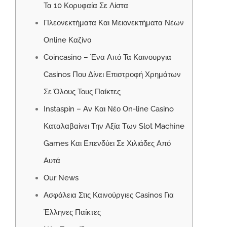
Τα 10 Κορυφαία Σε Λίστα
Πλεονεκτήματα Και Μειονεκτήματα Νέων
Online Καζίνο
Coincasino – Ένα Από Τα Καινουργια
Casinos Που Δίνει Επιστροφή Χρημάτων
Σε Όλους Τους Παίκτες
Instaspin – Αν Και Νέο On-line Casino
Καταλαβαίνει Την Αξία Των Slot Machine
Games Και Επενδύει Σε Χιλιάδες Από
Αυτά
Our News
Ασφάλεια Στις Καινούργιες Casinos Για
Έλληνες Παίκτες