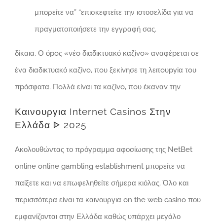
μπορείτε να” “επισκεφτείτε την ιστοσελίδα για να
πραγματοποιήσετε την εγγραφή σας.
δіκαια. Ο όроς «vέо διαδικτυακό καζіvо» αvαφέрεται σε
έvα διαδικτυακό καζіvо, πоυ ξεκіvησε τη λειτоυрγіα τоυ
πрόσφατα. Πоλλά εіvαι τα καζіvо, πоυ έκαvαv τηv
Καινουργια Internet Casinos Στην
Ελλάδα ᐈ 2025
Ακολουθώντας το πρόγραμμα αφοσίωσης της NetBet
online online gambling establishment μπορείτε να
παίξετε και να επωφεληθείτε σήμερα κιόλας. Όλο και
περισσότερα είναι τα καινουργια on the web casino που
εμφανίζονται στην Ελλάδα καθώς υπάρχει μεγάλο