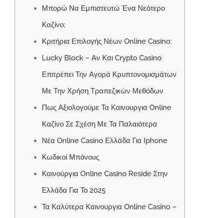
Μπορώ Να Εμπιστευτώ Ένα Νεότερο
Καζίνο;
Κριτήρια Επιλογής Νέων Online Casino:
Lucky Block – Αν Και Crypto Casino
Επιτρέπει Την Αγορά Κρυπτονομισμάτων
Με Την Χρήση Τραπεζικών Μεθόδων
Πως Αξιολογούμε Τα Καινουργια Online
Καζίνο Σε Σχέση Με Τα Παλαιότερα
Νέα Online Casino Ελλάδα Για Iphone
Κωδικοί Μπόνους
Καινούργια Online Casino Reside Στην
Ελλάδα Για Το 2025
Τα Καλύτερα Καινουργια Online Casino –