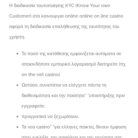
Η διαδικασία ταυτοποίησης KYC (Know Your own
Customer) στα καινουργια online online on line casino
αφορά τη διαδικασία επαλήθευσης της ταυτότητας του
χρήστη.
Το ποσό της κατάθεσης εμφανίζεται αυτόματα σε
οποιονδήποτε εμπορικό λογαριασμό διατηρείτε (πχ
on the net casino).
Ωστόσο, συνιστάται να ελέγχετε πάντα τη
διαθεσιμότητα και την ποιότητα” “υποστήριξης πριν
εγγραφείτε.
πραγματικά να ξεχωρίσουν.
Τα νεα casino” “για ελληνες παικτες δίνουν έμφαση
στην ευελιξία, την ασφάλεια και την ταχύτητα στις