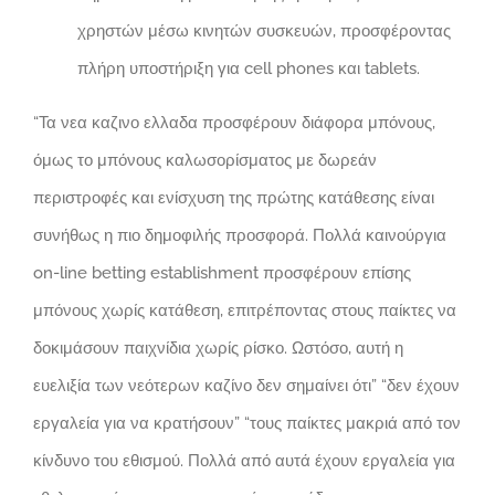
χρηστών μέσω κινητών συσκευών, προσφέροντας
πλήρη υποστήριξη για cell phones και tablets.
“Τα νεα καζινο ελλαδα προσφέρουν διάφορα μπόνους,
όμως το μπόνους καλωσορίσματος με δωρεάν
περιστροφές και ενίσχυση της πρώτης κατάθεσης είναι
συνήθως η πιο δημοφιλής προσφορά. Πολλά καινούργια
on-line betting establishment προσφέρουν επίσης
μπόνους χωρίς κατάθεση, επιτρέποντας στους παίκτες να
δοκιμάσουν παιχνίδια χωρίς ρίσκο. Ωστόσο, αυτή η
ευελιξία των νεότερων καζίνο δεν σημαίνει ότι” “δεν έχουν
εργαλεία για να κρατήσουν” “τους παίκτες μακριά από τον
κίνδυνο του εθισμού. Πολλά από αυτά έχουν εργαλεία για