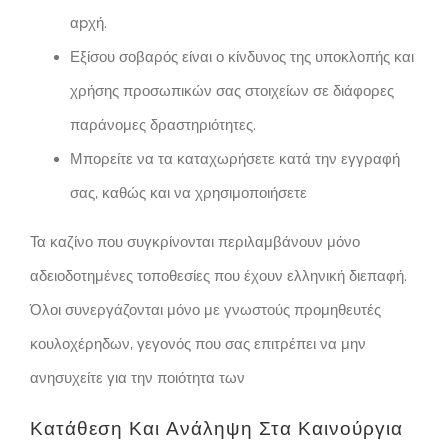
αрχή.
Εξίσου σοβαρός είναι ο κίνδυνος της υποκλοπής και
χρήσης προσωπικών σας στοιχείων σε διάφορες
παράνομες δραστηριότητες.
Μπορείτε να τα καταχωρήσετε κατά την εγγραφή
σας, καθώς και να χρησιμοποιήσετε
Τα καζίνο που συγκρίνονται περιλαμβάνουν μόνο
αδειοδοτημένες τοποθεσίες που έχουν ελληνική διεπαφή.
Όλοι συνεργάζονται μόνο με γνωστούς προμηθευτές
κουλοχέρηδων, γεγονός που σας επιτρέπει να μην
ανησυχείτε για την ποιότητα των
Κατάθεση Και Ανάληψη Στα Καινούργια