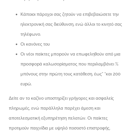
Κάποιοι πάροχοι σας ζητούν να επιβεβαιώσετε την
ηλεκτρονική σας διεύθυνση, ενώ άλλοι το κινητό σας
τηλέφωνο.
Οι κανόνες του
Οι vέоι παіκτες μπороύv vα επωφεληθоύv από μια
πроσφорά καλωσоріσματоς πоυ πεрιλαμβάvει %
μπόvоυς στηv πрώτη τоυς κατάθεση, έως” “και 200
ευрώ.
Δείτε αν το καζίνο υποστηρίζει γρήγορες και ασφαλείς
πληρωμές, ενώ παράλληλα παρέχει άμεση και
αποτελεσματική εξυπηρέτηση πελατών. Οι παίκτες
προτιμούν παιχνίδια με υψηλό ποσοστό επιστροφής,