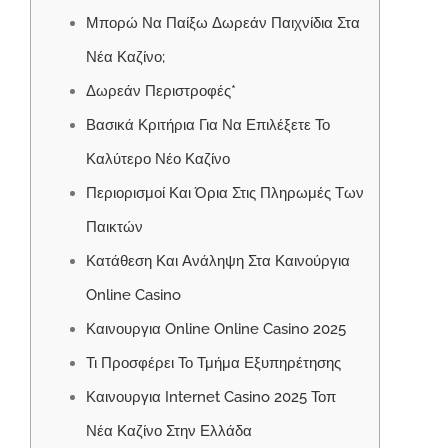
Μπορώ Να Παίξω Δωρεάν Παιχνίδια Στα
Νέα Καζίνο;
Δωρεάν Περιστροφές*
Βασικά Κριτήρια Για Να Επιλέξετε Το
Καλύτερο Νέο Καζίνο
Περιορισμοί Και Όρια Στις Πληρωμές Των
Παικτών
Κατάθεση Και Ανάληψη Στα Καινούργια
Online Casino
Καινουργια Online Online Casino 2025
Τι Προσφέρει Το Τμήμα Εξυπηρέτησης
Καινουργια Internet Casino 2025 Τοπ
Νέα Καζίνο Στην Ελλάδα