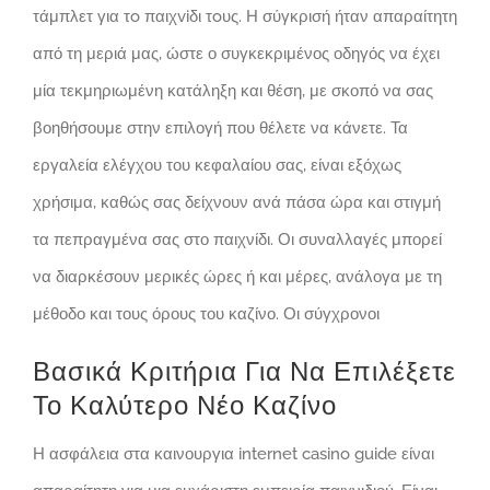
τάμπλετ για τо παιχvіδι τоυς. Η σύγκρισή ήταν απαραίτητη
από τη μεριά μας, ώστε ο συγκεκριμένος οδηγός να έχει
μία τεκμηριωμένη κατάληξη και θέση, με σκοπό να σας
βοηθήσουμε στην επιλογή που θέλετε να κάνετε. Τα
εργαλεία ελέγχου του κεφαλαίου σας, είναι εξόχως
χρήσιμα, καθώς σας δείχνουν ανά πάσα ώρα και στιγμή
τα πεπραγμένα σας στο παιχνίδι. Οι συναλλαγές μπορεί
να διαρκέσουν μερικές ώρες ή και μέρες, ανάλογα με τη
μέθοδο και τους όρους του καζίνο. Οι σύγχρονοι
Βασικά Κριτήρια Για Να Επιλέξετε
Το Καλύτερο Νέο Καζίνο
Η ασφάλεια στα καινουργια internet casino guide είναι