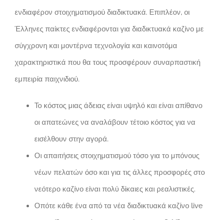
ενδιαφέρον στοιχηματισμού διαδικτυακά. Επιπλέον, οι
Έλληνες παίκτες ενδιαφέρονται για διαδικτυακά καζίνο με
σύγχρονη και μοντέρνα τεχνολογία και καινοτόμα
χαρακτηριστικά που θα τους προσφέρουν συναρπαστική
εμπειρία παιχνιδιού.
Το κόστος μιας άδειας είναι υψηλό και είναι απίθανο
οι απατεώνες να αναλάβουν τέτοιο κόστος για να
εισέλθουν στην αγορά.
Οι απαιτήσεις στοιχηματισμού τόσο για το μπόνους
νέων πελατών όσο και για τις άλλες προσφορές στο
νεότερο καζίνο είναι πολύ δίκαιες και ρεαλιστικές.
Οπότε κάθε ένα από τα νέα διαδικτυακά καζίνο live