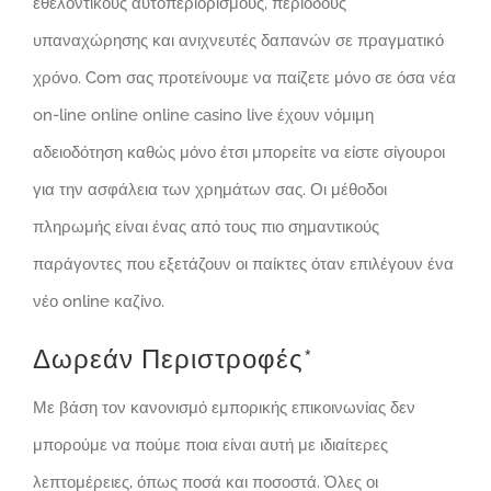
εθελοντικούς αυτοπεριορισμούς, περιόδους
υπαναχώρησης και ανιχνευτές δαπανών σε πραγματικό
χρόνο. Com σας προτείνουμε να παίζετε μόνο σε όσα νέα
on-line online online casino live έχουν νόμιμη
αδειοδότηση καθώς μόνο έτσι μπορείτε να είστε σίγουροι
για την ασφάλεια των χρημάτων σας. Οι μέθοδοι
πληρωμής είναι ένας από τους πιο σημαντικούς
παράγοντες που εξετάζουν οι παίκτες όταν επιλέγουν ένα
νέο online καζίνο.
Δωρεάν Περιστροφές*
Με βάση τον κανονισμό εμπορικής επικοινωνίας δεν
μπορούμε να πούμε ποια είναι αυτή με ιδιαίτερες
λεπτομέρειες, όπως ποσά και ποσοστά. Όλες οι