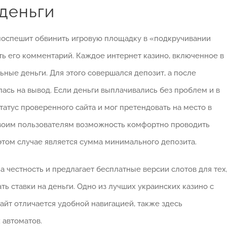
деньги
н поспешит обвинить игровую площадку в «подкручивании
ть его комментарий. Каждое интернет казино, включенное в
ьные деньги. Для этого совершался депозит, а после
ась на вывод. Если деньги выплачивались без проблем и в
татус проверенного сайта и мог претендовать на место в
своим пользователям возможность комфортно проводить
том случае является сумма минимального депозита.
 честность и предлагает бесплатные версии слотов для тех
ть ставки на деньги. Одно из лучших украинских казино с
йт отличается удобной навигацией, также здесь
 автоматов.