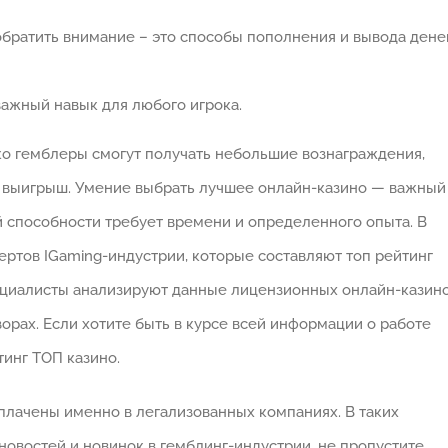
обратить внимание – это способы пополнения и вывода денег
ажный навык для любого игрока.
ко гемблеры смогут получать небольшие вознаграждения,
й выигрыш. Умение выбрать лучшее онлайн-казино — важный
ой способности требует времени и определенного опыта. В
пертов IGaming-индустрии, которые составляют топ рейтинг
ециалисты анализируют данные лицензионных онлайн-казин
рах. Если хотите быть в курсе всей информации о работе
тинг ТОП казино.
лачены именно в легализованных компаниях. В таких
 новостей и новинок в гемблинг-индустрии, не пропустите