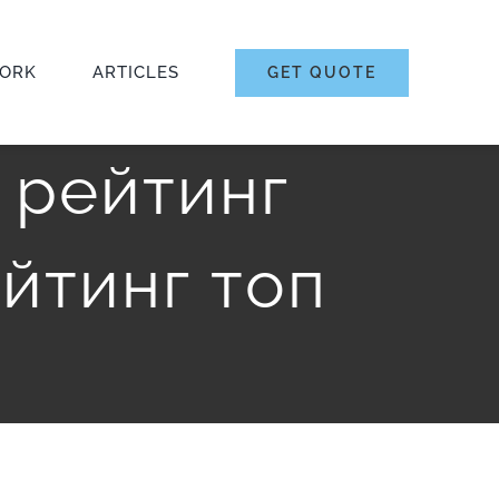
ORK
ARTICLES
GET QUOTE
 рейтинг
йтинг топ
о