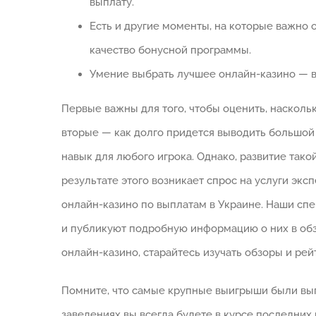
выплату.
Есть и другие моменты, на которые важно 
качество бонусной программы.
Умение выбрать лучшее онлайн-казино — в
Первые важны для того, чтобы оценить, насколь
вторые — как долго придется выводить большо
навык для любого игрока. Однако, развитие так
результате этого возникает спрос на услуги экс
онлайн-казино по выплатам в Украине. Наши сп
и публикуют подробную информацию о них в обзо
онлайн-казино, старайтесь изучать обзоры и рей
Помните, что самые крупные выигрыши были вып
заведениях вы всегда будете в курсе последних