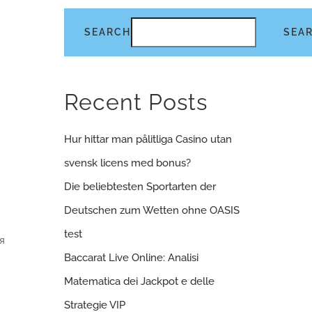
SEARCH
SEA
Recent Posts
Hur hittar man pålitliga Casino utan
svensk licens med bonus?
Die beliebtesten Sportarten der
Deutschen zum Wetten ohne OASIS
test
я
Baccarat Live Online: Analisi
Matematica dei Jackpot e delle
Strategie VIP