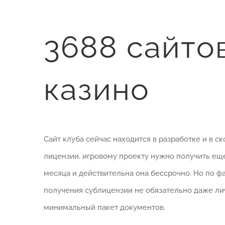
3688 сайто
казино
Сайт клуба сейчас находится в разработке и в 
лицензии, игровому проекту нужно получить еще
месяца и действительна она бессрочно. Но по фа
получения сублицензии не обязательно даже ли
минимальный пакет документов.