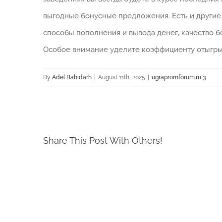
выгодные бонусные предложения. Есть и другие
способы пополнения и вывода денег, качество 
Особое внимание уделите коэффициенту отыгры
By
Adel Bahidarh
|
August 11th, 2025
|
ugrapromforum.ru 3
Share This Post With Others!