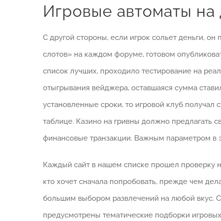
Игровые автоматы на 
С другой стороны, если игрок сольет деньги, о
слотов» на каждом форуме, готовом опубликова
список лучших, проходило тестирование на реал
отыгрывания вейджера, оставшаяся сумма ставил
установленные сроки, то игровой клуб получал с
таблице. Казино на гривны должно предлагать 
финансовые транзакции. Важным параметром в э
Каждый сайт в нашем списке прошел проверку на
кто хочет сначала попробовать, прежде чем дела
большим выбором развлечений на любой вкус. Са
предусмотрены тематические подборки игровых