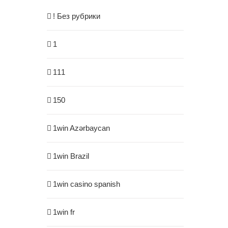
! Без рубрики
1
111
150
1win Azərbaycan
1win Brazil
1win casino spanish
1win fr