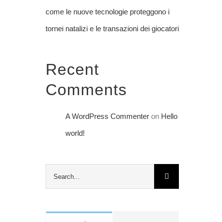
come le nuove tecnologie proteggono i
tornei natalizi e le transazioni dei giocatori
Recent
Comments
A WordPress Commenter
on
Hello
world!
Search
for: