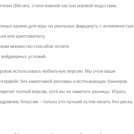
коин (Bitcoin), стали важной частью игровой индустрии,
ионных казино для игры на реальные фарцануть с возможностью
ки или криптовалюту.
окам множество способов оплате.
 вейджерных условий.
игроков использовать мобильную версию. Мы учли ваши
интерфейс без навязчивой рекламы и всплывающих баннеров.
речит полной версии, хотя вы не заметьте разницы. Играть
здравому бонусам – только это лучший путем начать без риска.