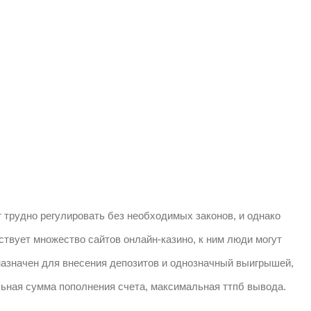
 трудно регулировать без необходимых законов, и однако
ствует множество сайтов онлайн-казино, к ним люди могут
назначен для внесения депозитов и однозначный выигрышей,
ьная сумма пополнения счета, максимальная ттпб вывода.