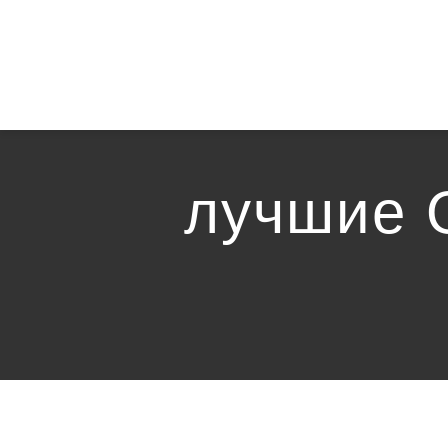
Skip
to
content
лучшие 