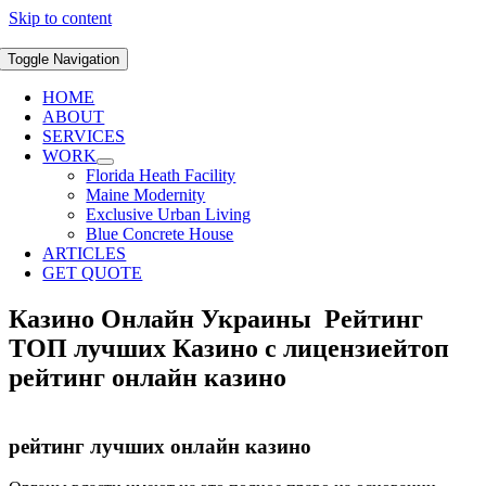
Skip to content
Toggle Navigation
HOME
ABOUT
SERVICES
WORK
Florida Heath Facility
Maine Modernity
Exclusive Urban Living
Blue Concrete House
ARTICLES
GET QUOTE
Казино Онлайн Украины ️ Рейтинг
ТОП лучших Казино с лицензиейтоп
рейтинг онлайн казино
рейтинг лучших онлайн казино