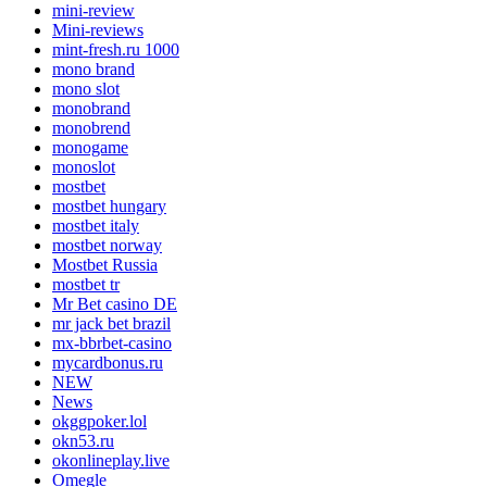
mini-review
Mini-reviews
mint-fresh.ru 1000
mono brand
mono slot
monobrand
monobrend
monogame
monoslot
mostbet
mostbet hungary
mostbet italy
mostbet norway
Mostbet Russia
mostbet tr
Mr Bet casino DE
mr jack bet brazil
mx-bbrbet-casino
mycardbonus.ru
NEW
News
okggpoker.lol
okn53.ru
okonlineplay.live
Omegle