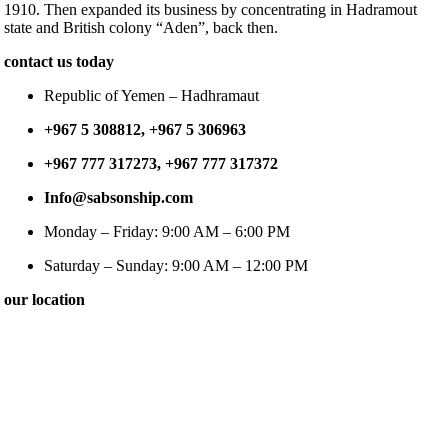
1910. Then expanded its business by concentrating in Hadramout
state and British colony “Aden”, back then.
contact us today
Republic of Yemen – Hadhramaut
+967 5 308812, +967 5 306963
+967 777 317273, +967 777 317372
Info@sabsonship.com
Monday – Friday: 9:00 AM – 6:00 PM
Saturday – Sunday: 9:00 AM – 12:00 PM
our location