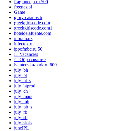
fragrancejo.ru 500
freenas.pl
Game
glory-casinos tr
greekgirlscode.com
greekgirlscode.com1
hoteldelafuente.com
inbrain.uz
infectex.ru
ippofmbc.ru 50
IT Vacancies
IT Образование
ivanteevka-park.ru 600
july_bh
july_bt
july_bt_s
july_btprod
july_ch
july_mars
july_mb
july_pb_s
july_rb
july_sb
july_slots
juneIPL