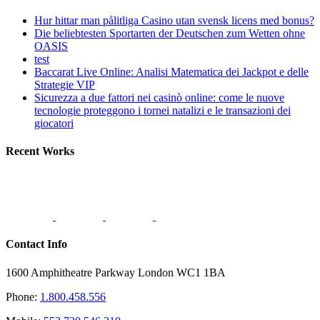
Hur hittar man pålitliga Casino utan svensk licens med bonus?
Die beliebtesten Sportarten der Deutschen zum Wetten ohne
OASIS
test
Baccarat Live Online: Analisi Matematica dei Jackpot e delle
Strategie VIP
Sicurezza a due fattori nei casinò online: come le nuove
tecnologie proteggono i tornei natalizi e le transazioni dei
giocatori
Recent Works
Contact Info
1600 Amphitheatre Parkway London WC1 1BA
Phone:
1.800.458.556