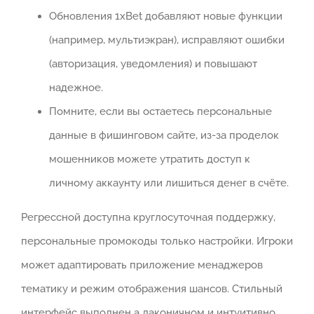
Обновления 1xBet добавляют новые функции
(например, мультиэкран), исправляют ошибки
(авторизация, уведомления) и повышают
надежное.
Помните, если вы остаетесь персональные
данные в фишинговом сайте, из-за проделок
мошенников можете утратить доступ к
личному аккаунту или лишиться денег в счёте.
Регрессной доступна круглосуточная поддержку,
персональные промокоды только настройки. Игроки
может адаптировать приложение менаджеров
тематику и режим отображения шансов. Стильный
интерфейс выполнен а лаконичном и интуитивно