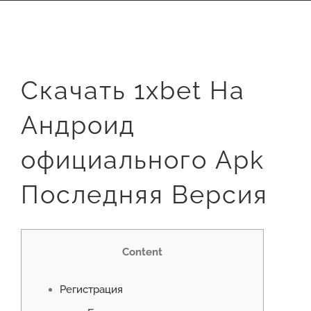
Скачать 1xbet На
Андроид
официального Apk
Последняя Версия
Content
Регистрация