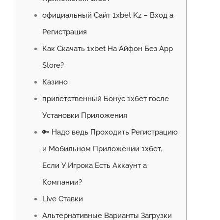
официальный Сайт 1xbet Kz – Вход а
Регистрация
Как Скачать 1xbet На Айфон Без App
Store?
Казино
приветственный Бонус 1хбет госле
Установки Приложения
🔑 Надо ведь Проходить Регистрацию
и Мобильном Приложении 1хбет,
Если У Игрока Есть Аккаунт а
Компании?
Live Ставки
Альтернативные Варианты Загрузки