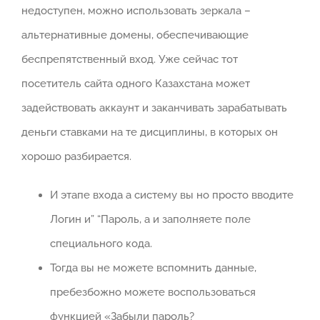
недоступен, можно использовать зеркала –
альтернативные домены, обеспечивающие
беспрепятственный вход. Уже сейчас тот
посетитель сайта одного Казахстана может
задействовать аккаунт и заканчивать зарабатывать
деньги ставками на те дисциплины, в которых он
хорошо разбирается.
И этапе входа а систему вы но просто вводите
Логин и” “Пароль, а и заполняете поле
специального кода.
Тогда вы не можете вспомнить данные,
пребезбожно можете воспользоваться
функцией «Забыли пароль?