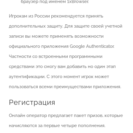
браузер под именем 1xBrowser.
Игрокам из России рекомендуется принять
дополнительных защиту. Для защите своей учетной
записи вы можете применять возможности
официального приложения Google Authenticator.
Частности со встроенными программными
средствами это смогу вам добавить но один этап
аутентификации. С этого момент игрок может
пользоваться всеми преимуществами приложения.
Регистрация
Онлайн оператор предлагает пакет призов, которые
начисляются за первые четыре пополнения.