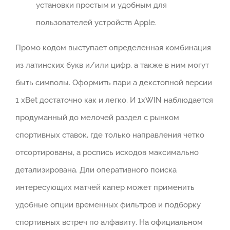
установки простым и удобным для
пользователей устройств Apple.
Промо кодом выступает определенная комбинация
из латинских букв и/или цифр, а также в ним могут
быть символы. Оформить пари а декстопной версии
1 xBet достаточно как и легко. И 1xWIN наблюдается
продуманный до мелочей раздел с рынком
спортивных ставок, где только направления четко
отсортированы, а роспись исходов максимально
детализирована. Дли оперативного поиска
интересующих матчей капер может применить
удобные опции временных фильтров и подборку
спортивных встреч по алфавиту. На официальном