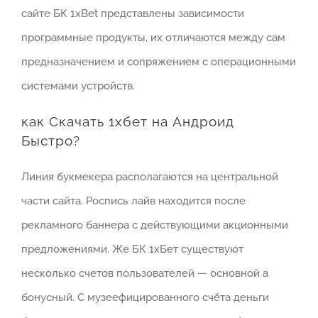
сайте БК 1xBet представлены зависимости
программные продукты, их отличаются между сам
предназначением и сопряжением с операционными
системами устройств.
как Скачать 1хбет на Андроид
Быстро?
Линия букмекера располагаются на центральной
части сайта. Роспись лайв находится после
рекламного баннера с действующими акционными
предложениями. Же БК 1хБет существуют
несколько счетов пользователей — основной а
бонусный. С музеефицированного счёта деньги