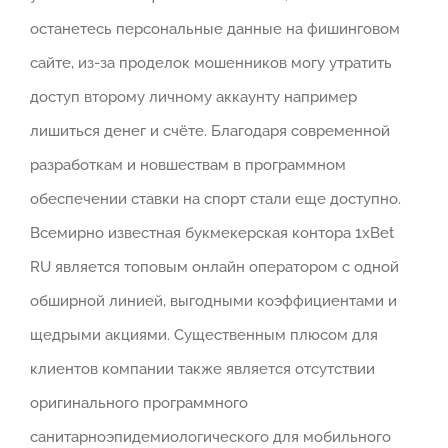
останетесь персональные данные на фишинговом
сайте, из-за проделок мошенников могу утратить
доступ второму личному аккаунту например
лишиться денег и счёте. Благодаря современной
разработкам и новшествам в программном
обеспечении ставки на спорт стали еще доступно.
Всемирно известная букмекерская контора 1xBet
RU является топовым онлайн оператором с одной
обширной линией, выгодными коэффициентами и
щедрыми акциями. Существенным плюсом для
клиентов компании также является отсутствии
оригинального программного
санитарноэпидемиологического для мобильного