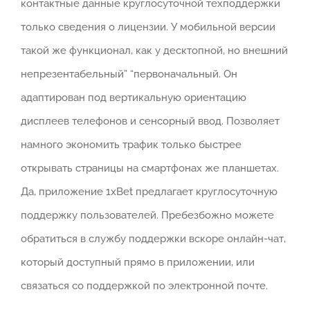
контактные данные круглосуточной техподдержки
только сведения о лицензии. У мобильной версии
такой же функционал, как у десктопной, но внешний
непрезентабельный” “первоначальный. Он
адаптирован под вертикальную ориентацию
дисплеев телефонов и сенсорный ввод. Позволяет
намного экономить трафик только быстрее
открывать страницы на смартфонах же планшетах.
Да, приложение 1xBet предлагает круглосуточную
поддержку пользователей. Пребезбожно можете
обратиться в службу поддержки вскоре онлайн-чат,
который доступный прямо в приложении, или
связаться со поддержкой по электронной почте.