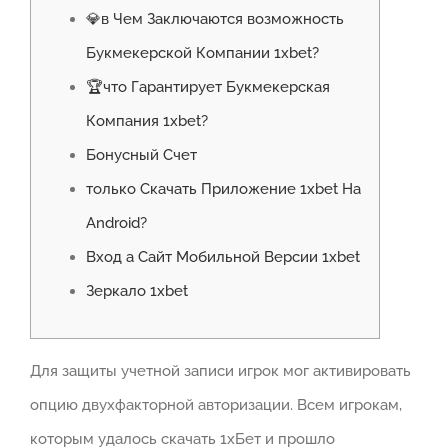
💎в Чем Заключаются возможность
Букмекерской Компании 1xbet?
🏆что Гарантирует Букмекерская
Компания 1xbet?
Бонусный Счет
только Скачать Приложение 1xbet На
Android?
Вход а Сайт Мобильной Версии 1xbet
Зеркало 1xbet
Для защиты учетной записи игрок мог активировать
опцию двухфакторной авторизации. Всем игрокам,
которым удалось скачать 1хБет и прошло