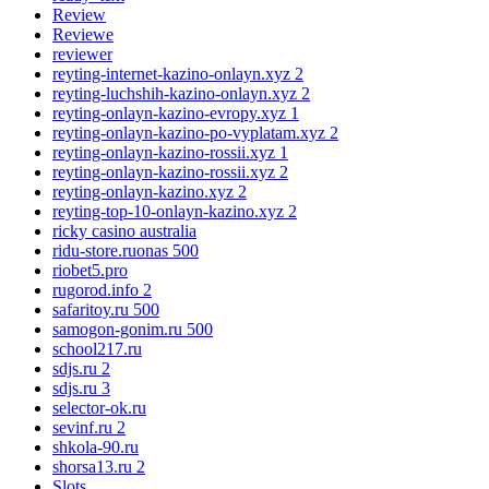
Review
Reviewe
reviewer
reyting-internet-kazino-onlayn.xyz 2
reyting-luchshih-kazino-onlayn.xyz 2
reyting-onlayn-kazino-evropy.xyz 1
reyting-onlayn-kazino-po-vyplatam.xyz 2
reyting-onlayn-kazino-rossii.xyz 1
reyting-onlayn-kazino-rossii.xyz 2
reyting-onlayn-kazino.xyz 2
reyting-top-10-onlayn-kazino.xyz 2
ricky casino australia
ridu-store.ruonas 500
riobet5.pro
rugorod.info 2
safaritoy.ru 500
samogon-gonim.ru 500
school217.ru
sdjs.ru 2
sdjs.ru 3
selector-ok.ru
sevinf.ru 2
shkola-90.ru
shorsa13.ru 2
Slots