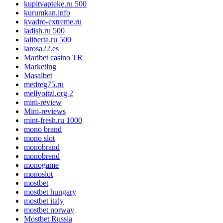
kupitvapteke.ru 500
kurumkan.info
kvadro-extreme.ru
ladish.ru 500
laliberta.ru 500
larosa22.es
Maribet casino TR
Marketing
Masalbet
medreg75.ru
mellyoitzl.org 2
mini-review
Mini-reviews
mint-fresh.ru 1000
mono brand
mono slot
monobrand
monobrend
monogame
monoslot
mostbet
mostbet hungary
mostbet italy
mostbet norway
Mostbet Russia