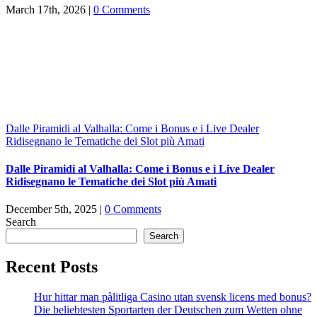
March 17th, 2026
|
0 Comments
Dalle Piramidi al Valhalla: Come i Bonus e i Live Dealer
Ridisegnano le Tematiche dei Slot più Amati
Dalle Piramidi al Valhalla: Come i Bonus e i Live Dealer
Ridisegnano le Tematiche dei Slot più Amati
December 5th, 2025
|
0 Comments
Search
Search
Recent Posts
Hur hittar man pålitliga Casino utan svensk licens med bonus?
Die beliebtesten Sportarten der Deutschen zum Wetten ohne