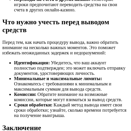
игроки предпочитают переводить средства на свои
счета в других онлайн-казино.
Что нужно учесть перед выводом
средств
Перед тем, как начать процедуру вывода, важно обратить
внимание на несколько важных моментов. Это поможет
избежать неожиданных задержек и недоразумений:
Идентификация:
Убедитесь, что ваш аккаунт
полностью подтвержден; это может включать отправку
документов, удостоверяющих личность.
Минимальные и максимальные лимиты:
Ознакомьтесь с требованиями к минимальным и
максимальным суммам для вывода средств.
Комиссии:
Обратите внимание на возможные
комиссии, которые могут взиматься за вывод средств.
Сроки обработки:
Каждый метод вывода имеет свои
сроки обработки; узнайте, сколько времени потребуется
на получение выигрыша.
Заключение