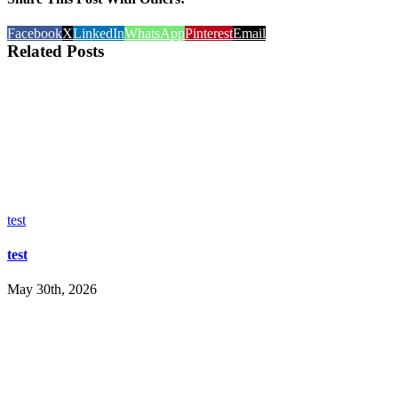
Facebook
X
LinkedIn
WhatsApp
Pinterest
Email
Related Posts
test
test
May 30th, 2026