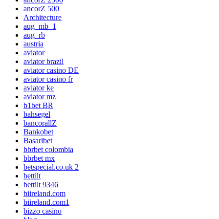
ancorZ 500
Architecture
aug_mb_1
aug_rb
austria
aviator
aviator brazil
aviator casino DE
aviator casino fr
aviator ke
aviator mz
b1bet BR
bahsegel
bancorallZ
Bankobet
Basaribet
bbrbet colombia
bbrbet mx
betspecial.co.uk 2
bettilt
bettilt 9346
biireland.com
biireland.com1
bizzo casino