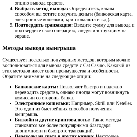
опцию вывода средств.
Выбрать метод вывода:
Определитесь, каким
способом вы хотите получить деньги (банковская карта,
электронные кошельки, криптовалюта и т.д.).
Подтвердить транзакцию:
Введите сумму для вывода и
подтвердите свою операцию, следуя инструкциям на
экране.
Методы вывода выигрыша
Существует несколько популярных методов, которым можно
воспользоваться для вывода средств с Cat Casino. Каждый из
этих методов имеет свои преимущества и особенности.
Обратите внимание на следующие опции:
Банковские карты:
Позволяют быстро и надежно
переводить средства, однако иногда могут возникнуть
комиссии со стороны банка.
Электронные кошельки:
Например, Skrill или Neteller.
Это один из быстрейших способов получения
выигрыша.
Биткойн и другие криптовалюты:
Такие методы
становятся все более популярными благодаря
анонимности и быстроте транзакций.
Переводы на счета в других казино:
Некоторые