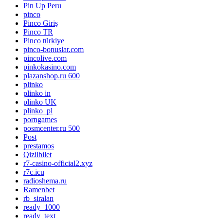
Pin Up Peru
pinco
Pinco Giriş
Pinco TR
Pinco türkiye
pinco-bonuslar.com
pincolive.com
pinkokasino.com
plazanshop.ru 600
plinko
plinko in
plinko UK
plinko_pl
porngames
posmcenter.ru 500
Post
prestamos
Qizilbilet
r7-casino-official2.xyz
r7c.icu
radioshema.ru
Ramenbet
rb_siralan
ready_1000
ready_text