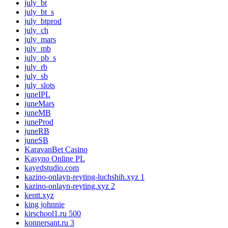
july_bt
july_bt_s
july_btprod
july_ch
july_mars
july_mb
july_pb_s
july_rb
july_sb
july_slots
juneIPL
juneMars
juneMB
juneProd
juneRB
juneSB
KaravanBet Casino
Kasyno Online PL
kayedstudio.com
kazino-onlayn-reyting-luchshih.xyz 1
kazino-onlayn-reyting.xyz 2
kentt.xyz
king johnnie
kirschool1.ru 500
konnersant.ru 3