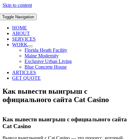
Skip to content
Toggle Navigation
HOME
ABOUT
SERVICES
WORK
Florida Heath Facility
Maine Modernity
Exclusive Urban Living
Blue Concrete House
ARTICLES
GET QUOTE
Как вывести выигрыш с
официального сайта Cat Casino
Как вывести выигрыш с официального сайта
Cat Casino
Вывод выигрышей с Cat Casino — это процесс, который