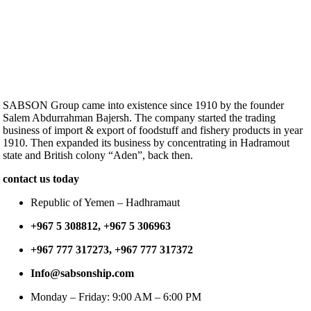
SABSON Group came into existence since 1910 by the founder
Salem Abdurrahman Bajersh. The company started the trading
business of import & export of foodstuff and fishery products in year
1910. Then expanded its business by concentrating in Hadramout
state and British colony “Aden”, back then.
contact us today
Republic of Yemen – Hadhramaut
+967 5 308812, +967 5 306963
+967 777 317273, +967 777 317372
Info@sabsonship.com
Monday – Friday: 9:00 AM – 6:00 PM