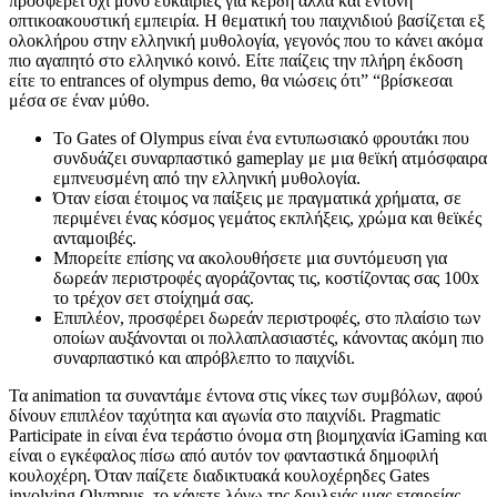
προσφέρει όχι μόνο ευκαιρίες για κέρδη αλλά και έντονη
οπτικοακουστική εμπειρία. Η θεματική του παιχνιδιού βασίζεται εξ
ολοκλήρου στην ελληνική μυθολογία, γεγονός που το κάνει ακόμα
πιο αγαπητό στο ελληνικό κοινό. Είτε παίζεις την πλήρη έκδοση
είτε το entrances of olympus demo, θα νιώσεις ότι” “βρίσκεσαι
μέσα σε έναν μύθο.
Το Gates of Olympus είναι ένα εντυπωσιακό φρουτάκι που
συνδυάζει συναρπαστικό gameplay με μια θεϊκή ατμόσφαιρα
εμπνευσμένη από την ελληνική μυθολογία.
Όταν είσαι έτοιμος να παίξεις με πραγματικά χρήματα, σε
περιμένει ένας κόσμος γεμάτος εκπλήξεις, χρώμα και θεϊκές
ανταμοιβές.
Μπορείτε επίσης να ακολουθήσετε μια συντόμευση για
δωρεάν περιστροφές αγοράζοντας τις, κοστίζοντας σας 100x
το τρέχον σετ στοίχημά σας.
Επιπλέον, προσφέρει δωρεάν περιστροφές, στο πλαίσιο των
οποίων αυξάνονται οι πολλαπλασιαστές, κάνοντας ακόμη πιο
συναρπαστικό και απρόβλεπτο το παιχνίδι.
Τα animation τα συναντάμε έντονα στις νίκες των συμβόλων, αφού
δίνουν επιπλέον ταχύτητα και αγωνία στο παιχνίδι. Pragmatic
Participate in είναι ένα τεράστιο όνομα στη βιομηχανία iGaming και
είναι ο εγκέφαλος πίσω από αυτόν τον φανταστικά δημοφιλή
κουλοχέρη. Όταν παίζετε διαδικτυακά κουλοχέρηδες Gates
involving Olympus, το κάνετε λόγω της δουλειάς μιας εταιρείας