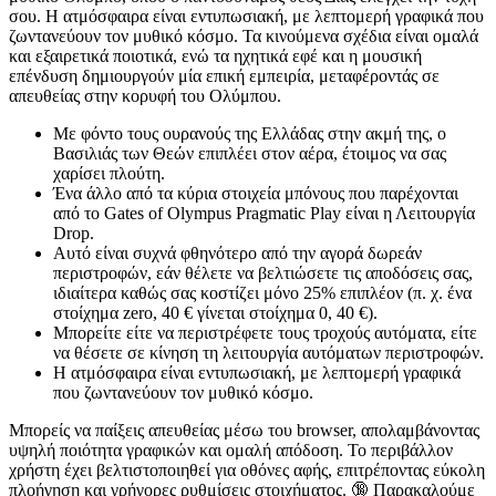
σου. Η ατμόσφαιρα είναι εντυπωσιακή, με λεπτομερή γραφικά που
ζωντανεύουν τον μυθικό κόσμο. Τα κινούμενα σχέδια είναι ομαλά
και εξαιρετικά ποιοτικά, ενώ τα ηχητικά εφέ και η μουσική
επένδυση δημιουργούν μία επική εμπειρία, μεταφέροντάς σε
απευθείας στην κορυφή του Ολύμπου.
Με φόντο τους ουρανούς της Ελλάδας στην ακμή της, ο
Βασιλιάς των Θεών επιπλέει στον αέρα, έτοιμος να σας
χαρίσει πλούτη.
Ένα άλλο από τα κύρια στοιχεία μπόνους που παρέχονται
από το Gates of Olympus Pragmatic Play είναι η Λειτουργία
Drop.
Αυτό είναι συχνά φθηνότερο από την αγορά δωρεάν
περιστροφών, εάν θέλετε να βελτιώσετε τις αποδόσεις σας,
ιδιαίτερα καθώς σας κοστίζει μόνο 25% επιπλέον (π. χ. ένα
στοίχημα zero, 40 € γίνεται στοίχημα 0, 40 €).
Μπορείτε είτε να περιστρέφετε τους τροχούς αυτόματα, είτε
να θέσετε σε κίνηση τη λειτουργία αυτόματων περιστροφών.
Η ατμόσφαιρα είναι εντυπωσιακή, με λεπτομερή γραφικά
που ζωντανεύουν τον μυθικό κόσμο.
Μπορείς να παίξεις απευθείας μέσω του browser, απολαμβάνοντας
υψηλή ποιότητα γραφικών και ομαλή απόδοση. Το περιβάλλον
χρήστη έχει βελτιστοποιηθεί για οθόνες αφής, επιτρέποντας εύκολη
πλοήγηση και γρήγορες ρυθμίσεις στοιχήματος. 🔞 Παρακαλούμε