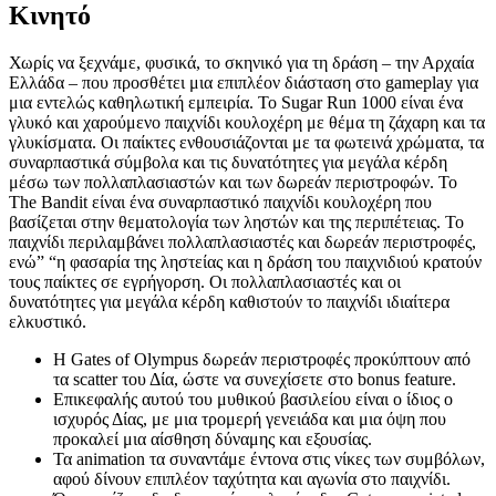
Κινητό
Χωρίς να ξεχνάμε, φυσικά, το σκηνικό για τη δράση – την Αρχαία
Ελλάδα – που προσθέτει μια επιπλέον διάσταση στο gameplay για
μια εντελώς καθηλωτική εμπειρία. Το Sugar Run 1000 είναι ένα
γλυκό και χαρούμενο παιχνίδι κουλοχέρη με θέμα τη ζάχαρη και τα
γλυκίσματα. Οι παίκτες ενθουσιάζονται με τα φωτεινά χρώματα, τα
συναρπαστικά σύμβολα και τις δυνατότητες για μεγάλα κέρδη
μέσω των πολλαπλασιαστών και των δωρεάν περιστροφών. Το
The Bandit είναι ένα συναρπαστικό παιχνίδι κουλοχέρη που
βασίζεται στην θεματολογία των ληστών και της περιπέτειας. Το
παιχνίδι περιλαμβάνει πολλαπλασιαστές και δωρεάν περιστροφές,
ενώ” “η φασαρία της ληστείας και η δράση του παιχνιδιού κρατούν
τους παίκτες σε εγρήγορση. Οι πολλαπλασιαστές και οι
δυνατότητες για μεγάλα κέρδη καθιστούν το παιχνίδι ιδιαίτερα
ελκυστικό.
Η Gates of Olympus δωρεάν περιστροφές προκύπτουν από
τα scatter του Δία, ώστε να συνεχίσετε στο bonus feature.
Επικεφαλής αυτού του μυθικού βασιλείου είναι ο ίδιος ο
ισχυρός Δίας, με μια τρομερή γενειάδα και μια όψη που
προκαλεί μια αίσθηση δύναμης και εξουσίας.
Τα animation τα συναντάμε έντονα στις νίκες των συμβόλων,
αφού δίνουν επιπλέον ταχύτητα και αγωνία στο παιχνίδι.