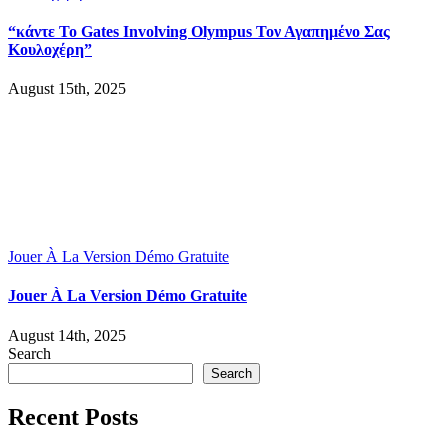
“κάντε Το Gates Involving Olympus Τον Αγαπημένο Σας
Κουλοχέρη”
August 15th, 2025
Jouer À La Version Démo Gratuite
Jouer À La Version Démo Gratuite
August 14th, 2025
Search
Search
Recent Posts