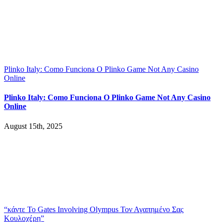
Plinko Italy: Como Funciona O Plinko Game Not Any Casino
Online
Plinko Italy: Como Funciona O Plinko Game Not Any Casino
Online
August 15th, 2025
“κάντε Το Gates Involving Olympus Τον Αγαπημένο Σας
Κουλοχέρη”