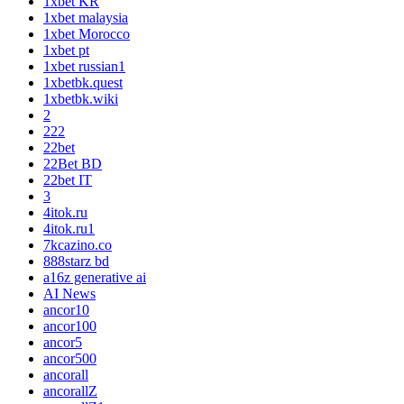
1xbet KR
1xbet malaysia
1xbet Morocco
1xbet pt
1xbet russian1
1xbetbk.quest
1xbetbk.wiki
2
222
22bet
22Bet BD
22bet IT
3
4itok.ru
4itok.ru1
7kcazino.co
888starz bd
a16z generative ai
AI News
ancor10
ancor100
ancor5
ancor500
ancorall
ancorallZ