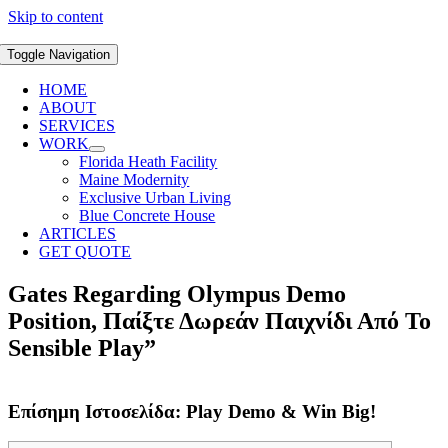
Skip to content
Toggle Navigation
HOME
ABOUT
SERVICES
WORK
Florida Heath Facility
Maine Modernity
Exclusive Urban Living
Blue Concrete House
ARTICLES
GET QUOTE
Gates Regarding Olympus Demo
Position, Παίξτε Δωρεάν Παιχνίδι Από Το
Sensible Play”
Επίσημη Ιστοσελίδα: Play Demo & Win Big!